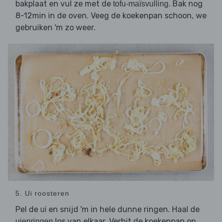
bakplaat en vul ze met de
. Bak nog
tofu-maïsvulling
8-12min in de oven. Veeg de koekenpan schoon, we
gebruiken 'm zo weer.
5. Ui roosteren
Pel de
en snijd 'm in hele dunne ringen. Haal de
ui
los van elkaar. Verhit de koekenpan op
uienringen