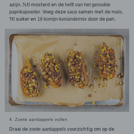
azijn, ½tl mosterd en de
helft van het gerookte
. Voeg deze
samen met de
,
paprikapoeder
saus
maïs
1tl suiker en
door de pan.
1tl komijn-koriandermix
4. Zoete aardappels vullen
Draai de
voorzichtig om op de
zoete aardappels