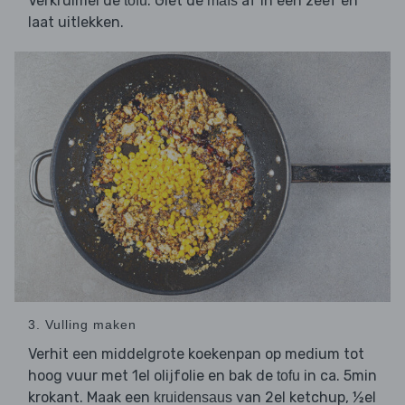
Verkruimel de
. Giet de
af in een zeef en
tofu
maïs
laat uitlekken.
3. Vulling maken
Verhit een middelgrote koekenpan op medium tot
hoog vuur met 1el olijfolie en bak de
in ca. 5min
tofu
krokant. Maak een
van 2el ketchup, ½el
kruidensaus