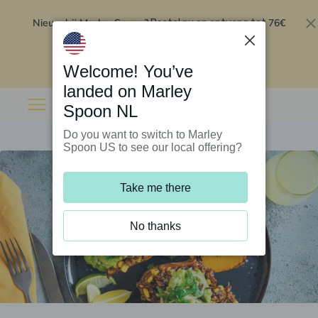
Nieuw bij Marley Spoon?
76€
Bestel nu en ontvang tot
korting op je eerste 5 boxen
.
Inwisselen
Welcome! You’ve
landed on Marley
Spoon NL
Do you want to switch to Marley
Spoon US to see our local offering?
Take me there
No thanks