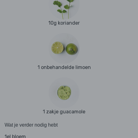
10g koriander
1 onbehandelde limoen
1 zakje guacamole
Wat je verder nodig hebt
1el bloem