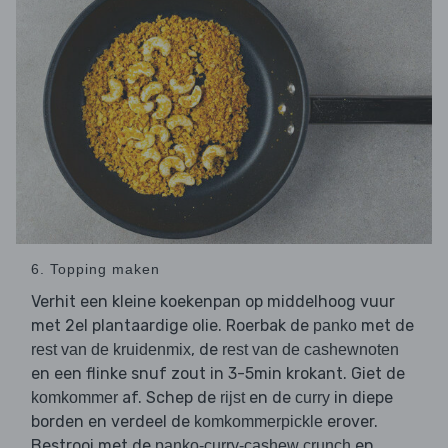
6. Topping maken
Verhit een kleine koekenpan op middelhoog vuur
met 2el plantaardige olie. Roerbak de
met de
panko
, de
rest van de kruidenmix
rest van de cashewnoten
en een flinke snuf zout in 3-5min krokant. Giet de
af. Schep de
en de
in diepe
komkommer
rijst
curry
borden en verdeel de
erover.
komkommerpickle
Bestrooi met de
en
panko-curry-cashew crunch