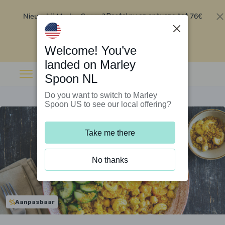
Nieuw bij Marley Spoon?
76€
Bestel nu en ontvang tot
korting op je eerste 5 boxen
.
Inwisselen
Welcome! You’ve
landed on Marley
Spoon NL
Do you want to switch to Marley
Spoon US to see our local offering?
Take me there
No thanks
Aanpasbaar