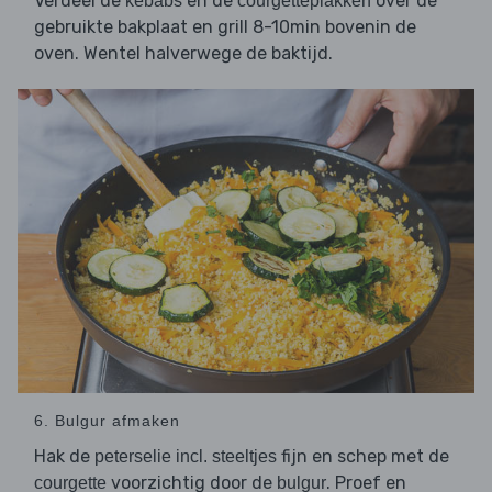
Verdeel de
en de
over de
kebabs
courgetteplakken
gebruikte bakplaat en grill 8-10min bovenin de
oven. Wentel halverwege de baktijd.
6. Bulgur afmaken
Hak de
fijn en schep met de
peterselie incl. steeltjes
voorzichtig door de
. Proef en
courgette
bulgur