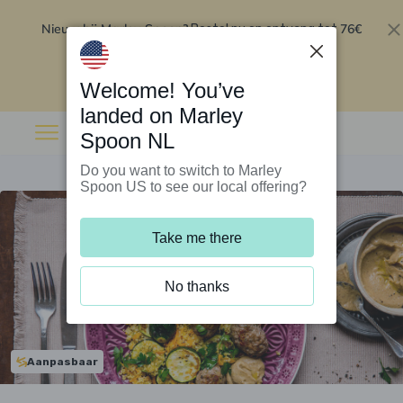
Nieuw bij Marley Spoon?
76€
Bestel nu en ontvang tot
korting op je eerste 5 boxen
.
Inwisselen
Welcome! You’ve
landed on Marley
Spoon NL
Do you want to switch to Marley
Spoon US to see our local offering?
Take me there
No thanks
Aanpasbaar