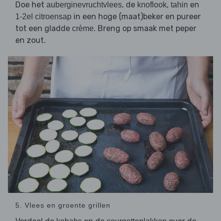
Doe het
, de
,
en
auberginevruchtvlees
knoflook
tahin
in een hoge (maat)beker en pureer
1-2el citroensap
tot een gladde
. Breng op smaak met peper
crème
en zout.
5. Vlees en groente grillen