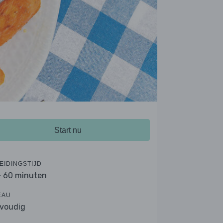
Start nu
EIDINGSTIJD
- 60 minuten
EAU
voudig