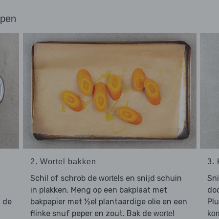
ppen
2. Wortel bakken
3.
Schil of schrob de
en snijd schuin
Sn
wortels
in plakken. Meng op een bakplaat met
doo
 de
bakpapier met ½el plantaardige olie en een
Pl
flinke snuf peper en zout. Bak de
wortel
ko