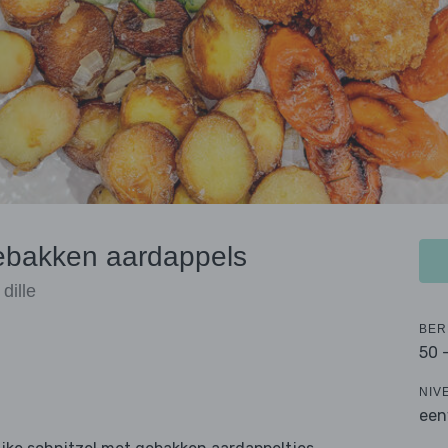
gebakken aardappels
dille
BER
50 
NIV
een