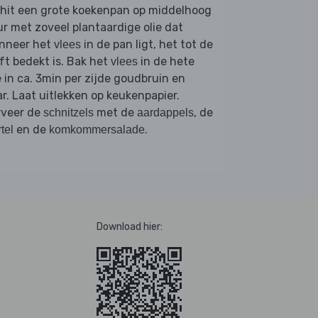
rhit een grote koekenpan op middelhoog
r met zoveel plantaardige olie dat
nneer het
in de pan ligt, het tot de
vlees
ft bedekt is. Bak het
in de hete
vlees
e in ca. 3min per zijde goudbruin en
r. Laat uitlekken op keukenpapier.
rveer de
met de
, de
schnitzels
aardappels
en de
.
tel
komkommersalade
Download hier: