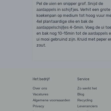
Pel de
en snipper grof. Snijd de
uien
in schijfjes. Verhit een grote
aardappels
koekenpan op medium tot hoog vuur m
4el plantaardige olie en bak de
4-5min. Voeg de
to
aardappelschijfjes
ui
en bak nog 10-15min tot de
e
aardappels
mooi gebruind zijn. Kruid met peper e
ui
zout.
Het bedrijf
Service
Over ons
Zo werkt het
Vacatures
Blog
Algemene voorwaarden
Recycling
Privacy
Leveranciers