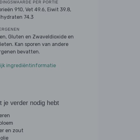
DINGSWAARDE PER PORTIE
orieën 910,
Vet 49.6,
Eiwit 39.8,
lhydraten 74.3
ERGENEN
ren, Gluten en Zwaveldioxide en
fieten. Kan sporen van andere
ergenen bevatten.
ijk ingrediëntinformatie
 je verder nodig hebt
ieren
 bloem
er en zout
folie