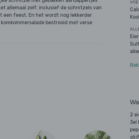
rlijke schnitzel met gebakken aardappeltjes
VOE
t allemaal zelf, inclusief de schnitzels van
Cal
 een feest. En het wordt nog lekkerder
Koo
se komkommersalade bestrooid met verse
ALL
Eie
Sul
all
Bek
Wat
2 e
3el
pep
olij