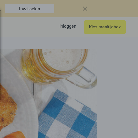
.
Inwisselen
Inloggen
Kies maaltijdbox