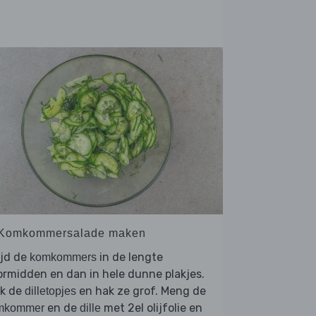
 Komkommersalade maken
ijd de
in de lengte
komkommers
rmidden en dan in hele dunne plakjes.
uk de
en hak ze grof. Meng de
dilletopjes
en de
met 2el olijfolie en
mkommer
dille