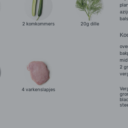
pla
azi
bal
2 komkommers
20g dille
Ko
ove
bak
mid
2 g
ver
Ver
4 varkenslapjes
gro
bla
ste