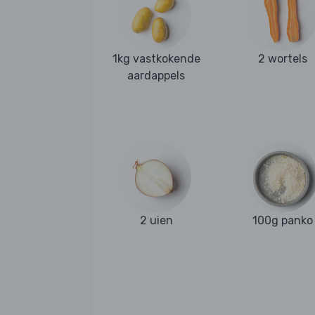
1kg vastkokende
2 wortels
aardappels
2 uien
100g panko