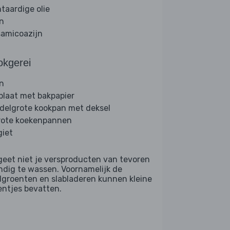
ntaardige olie
jn
samicoazijn
okgerei
n
plaat met bakpapier
delgrote kookpan met deksel
rote koekenpannen
giet
geet niet je versproducten van tevoren
ndig te wassen. Voornamelijk de
dgroenten en slabladeren kunnen kleine
entjes bevatten.