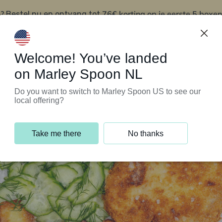
?
76€ korting op je eerste 5 boxen
Bestel nu en ontvang tot
t
Klantenservice
Welcome! You’ve landed
on Marley Spoon NL
Do you want to switch to Marley Spoon US to see our
local offering?
Take me there
No thanks