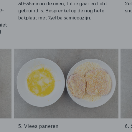
30-35min in de oven, tot ie gaar en licht
2el
7-
gebruind is. Besprenkel op de nog hete
snu
bakplaat met ½el balsamicoazijn.
iet
t
5. Vlees paneren
6.