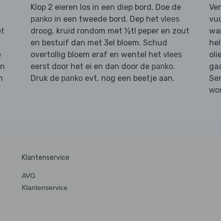
Klop 2 eieren los in een diep bord. Doe de
Ve
in een tweede bord. Dep het
vuu
panko
vlees
et
droog, kruid rondom met ½tl peper en zout
wa
en bestuif dan met 3el bloem. Schud
hel
e
overtollig bloem eraf en wentel het
oli
vlees
n
eerst door het ei en dan door de
.
gaa
panko
n
Druk de
evt. nog een beetje aan.
Se
panko
wor
Klantenservice
AVG
Klantenservice