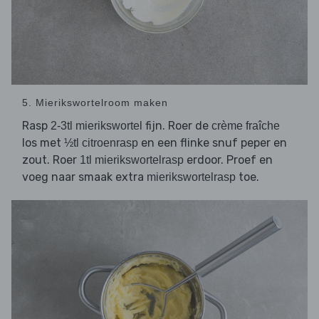
5. Mierikswortelroom maken
Rasp
fijn. Roer de
2-3tl mierikswortel
crème fraîche
los met
en een flinke snuf peper en
½tl citroenrasp
zout. Roer
erdoor. Proef en
1tl mierikswortelrasp
voeg naar smaak extra
toe.
mierikswortelrasp