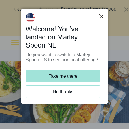
Nieuw bij Marley Spoon?
76€
Bestel nu en ontvang tot
korting op je eerste 5 boxen
.
Inwisselen
Welcome! You’ve
landed on Marley
Spoon NL
Do you want to switch to Marley
Spoon US to see our local offering?
Take me there
No thanks