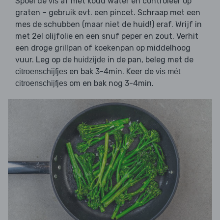
Spoel de
af met koud water en controleer op
vis
graten – gebruik evt. een pincet. Schraap met een
mes de schubben (maar niet de huid!) eraf. Wrijf in
met 2el olijfolie en een snuf peper en zout. Verhit
een droge grillpan of koekenpan op middelhoog
vuur. Leg op de
in de pan, beleg met de
huidzijde
en bak 3-4min. Keer de
citroenschijfjes
vis mét
om en bak nog 3-4min.
citroenschijfjes