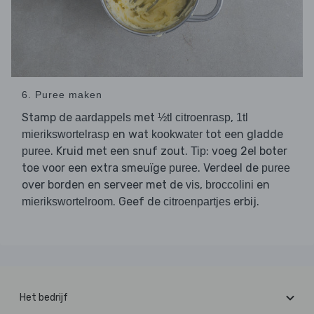
6. Puree maken
Stamp de
met
,
aardappels
½tl citroenrasp
1tl
en wat
tot een gladde
mierikswortelrasp
kookwater
. Kruid met een snuf zout.
: voeg 2el boter
puree
Tip
toe voor een extra smeuïge
. Verdeel de
puree
puree
over borden en serveer met de
,
en
vis
broccolini
. Geef de
erbij.
mierikswortelroom
citroenpartjes
Het bedrijf