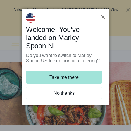
Nieuw bij Marley Spoon?
76€
Bestel nu en ontvang tot
korting op je eerste 5 boxen
.
Inwisselen
Welcome! You’ve
landed on Marley
Spoon NL
Do you want to switch to Marley
Spoon US to see our local offering?
Take me there
No thanks