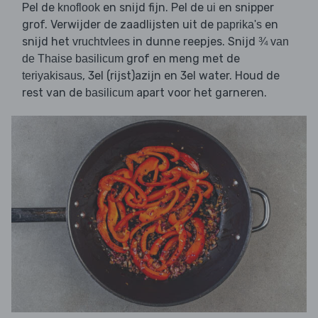
Pel de
en snijd fijn. Pel de
en snipper
knoflook
ui
grof. Verwijder de zaadlijsten uit de
en
paprika's
snijd het
in dunne reepjes. Snijd
vruchtvlees
¾ van
grof en meng met de
de Thaise basilicum
, 3el (rijst)azijn en 3el water. Houd de
teriyakisaus
rest van de
apart voor het garneren.
basilicum