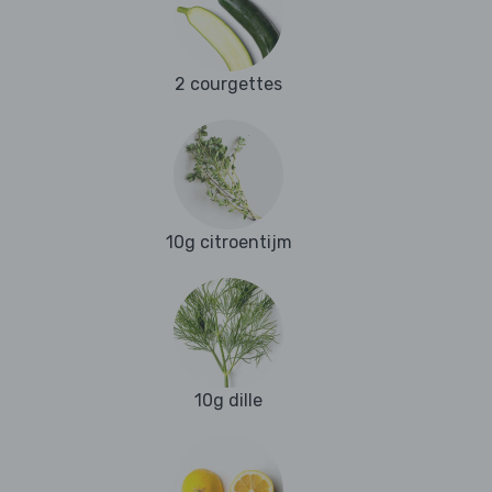
2 courgettes
10g citroentijm
10g dille