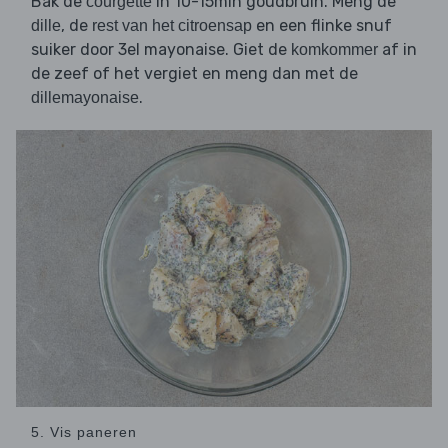
Bak de
in 10-15min goudbruin. Meng de
courgette
, de
en een flinke snuf
dille
rest van het citroensap
suiker door 3el mayonaise. Giet de
af in
komkommer
de zeef of het vergiet en meng dan met de
.
dillemayonaise
5. Vis paneren