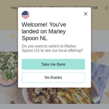
Nieuw bij Marley Spoon?
76€
Bestel nu en ontvang tot
korting op je eerste 5 boxen
.
Inwisselen
Welcome! You’ve
landed on Marley
Spoon NL
Do you want to switch to Marley
Spoon US to see our local offering?
Take me there
No thanks