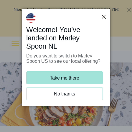
Nieuw bij Marley Spoon?
76€
Bestel nu en ontvang tot
korting op je eerste 5 boxen
.
Inwisselen
Welcome! You’ve
landed on Marley
Spoon NL
Do you want to switch to Marley
Spoon US to see our local offering?
Take me there
No thanks