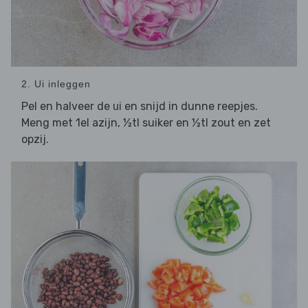
2. Ui inleggen
Pel en halveer de
en snijd in dunne reepjes.
ui
Meng met 1el azijn, ½tl suiker en ½tl zout en zet
opzij.