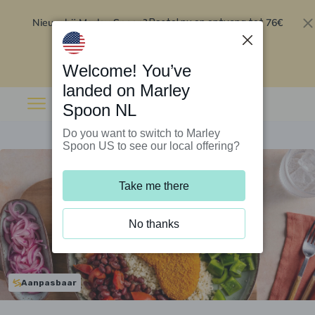
Nieuw bij Marley Spoon?
76€
Bestel nu en ontvang tot
korting op je eerste 5 boxen
.
Inwisselen
Welcome! You’ve
landed on Marley
Spoon NL
Do you want to switch to Marley
Spoon US to see our local offering?
Take me there
No thanks
Aanpasbaar