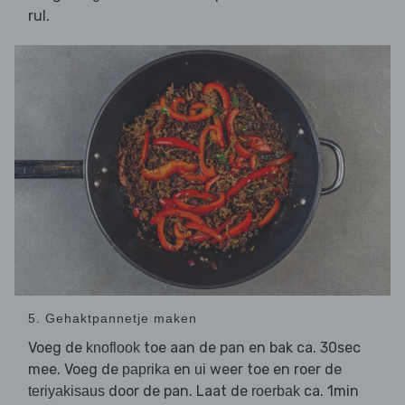
rul.
5. Gehaktpannetje maken
Voeg de
toe aan de pan en bak ca. 30sec
knoflook
mee. Voeg de
en
weer toe en roer de
paprika
ui
door de pan. Laat de
ca. 1min
teriyakisaus
roerbak