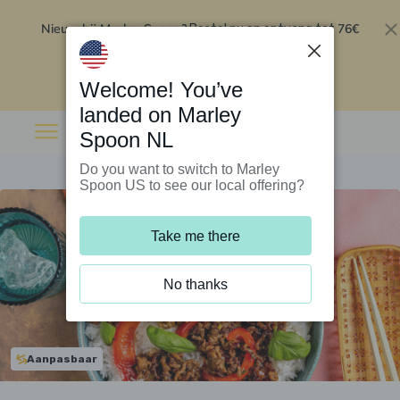
Nieuw bij Marley Spoon?
76€
Bestel nu en ontvang tot
korting op je eerste 5 boxen
.
Inwisselen
Welcome! You’ve
landed on Marley
Spoon NL
Do you want to switch to Marley
Spoon US to see our local offering?
Take me there
No thanks
Aanpasbaar