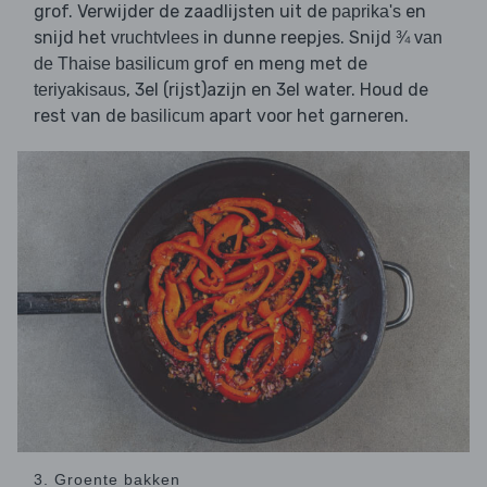
grof. Verwijder de zaadlijsten uit de
en
paprika's
snijd het
in dunne reepjes. Snijd
vruchtvlees
¾ van
grof en meng met de
de Thaise basilicum
, 3el (rijst)azijn en 3el water. Houd de
teriyakisaus
rest van de
apart voor het garneren.
basilicum
3. Groente bakken