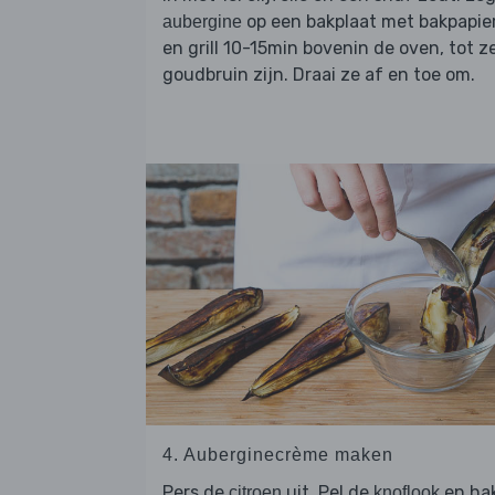
op een bakplaat met bakpapie
aubergine
en grill 10-15min bovenin de oven, tot z
goudbruin zijn. Draai ze af en toe om.
4. Auberginecrème maken
Pers de
uit. Pel de
en ha
citroen
knoflook