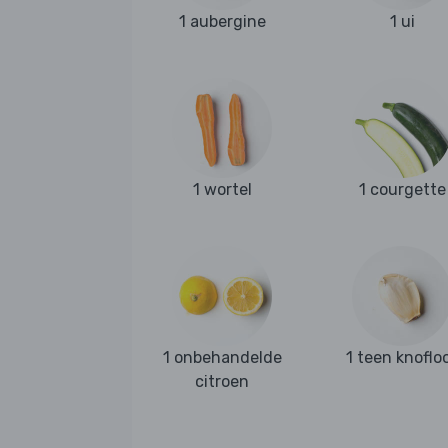
1 aubergine
1 ui
1 wortel
1 courgette
1 onbehandelde
1 teen knoflo
citroen