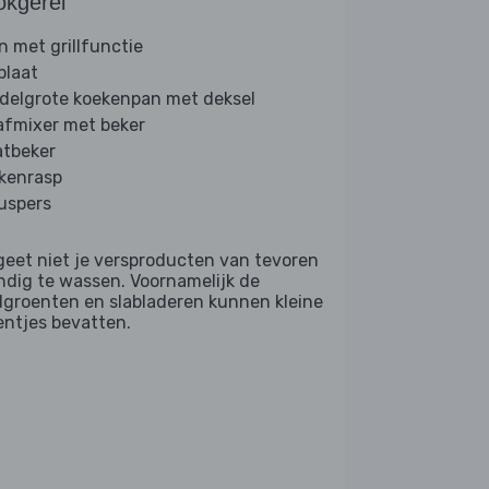
okgerei
n met grillfunctie
plaat
delgrote koekenpan met deksel
afmixer met beker
tbeker
kenrasp
ruspers
geet niet je versproducten van tevoren
ndig te wassen. Voornamelijk de
dgroenten en slabladeren kunnen kleine
entjes bevatten.