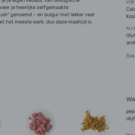
 je je eigen kebabs, van biologische
VOE
veer je heerlijke zelfgemaakte
Cal
sh" genoemd − en bulgur met lekker veel
Koo
oet het meeste werk, dus deze maaltijd is
ALL
Glu
and
Bek
Wat
pep
olij