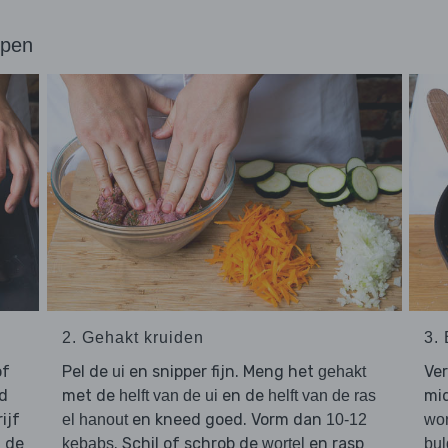
ppen
2. Gehakt kruiden
3.
of
Pel de
en snipper fijn. Meng het
Ver
ui
gehakt
d
met de
en de
mid
helft van de ui
helft van de ras
ijf
en kneed goed. Vorm dan
el hanout
10-12
wor
g de
. Schil of schrob de
en rasp
kebabs
wortel
bul