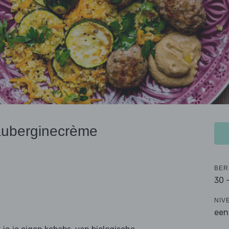
auberginecrème
BER
30 
NIV
een