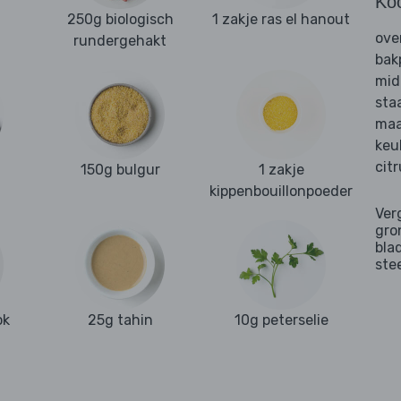
Ko
250g biologisch
1 zakje ras el hanout
ove
rundergehakt
bak
mid
sta
maa
keu
cit
150g bulgur
1 zakje
kippenbouillonpoeder
Ver
gro
bla
ste
ok
25g tahin
10g peterselie