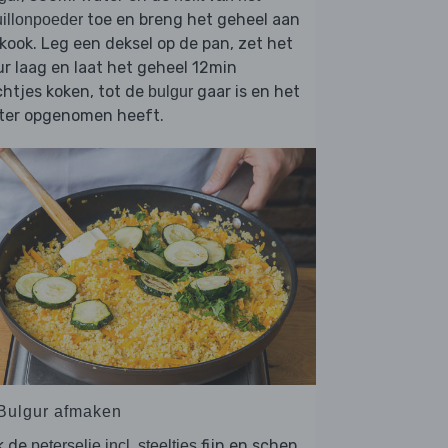
toe en breng het geheel aan
illonpoeder
kook. Leg een deksel op de pan, zet het
r laag en laat het geheel 12min
htjes koken, tot de
gaar is en het
bulgur
ter opgenomen heeft.
 Bulgur afmaken
k de
fijn en schep
peterselie incl. steeltjes