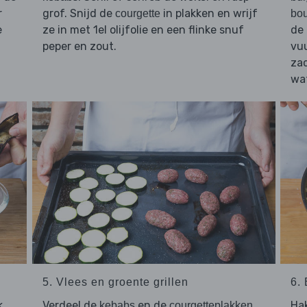
r
grof. Snijd de
in plakken en wrijf
courgette
bou
e
ze in met 1el olijfolie en een flinke snuf
de 
peper en zout.
vuu
zac
wa
5. Vlees en groente grillen
6.
k
Verdeel de
en de
Ha
kebabs
courgetteplakken