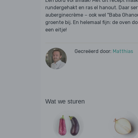
Een bord vol smaak! Met dit recept maak
rundergehakt en ras el hanout. Daar ser
auberginecrème − ook wel "Baba Ghanou
groente bij. En helemaal fijn: de oven d
een eitje!
Gecreëerd door:
Matthias
Wat we sturen