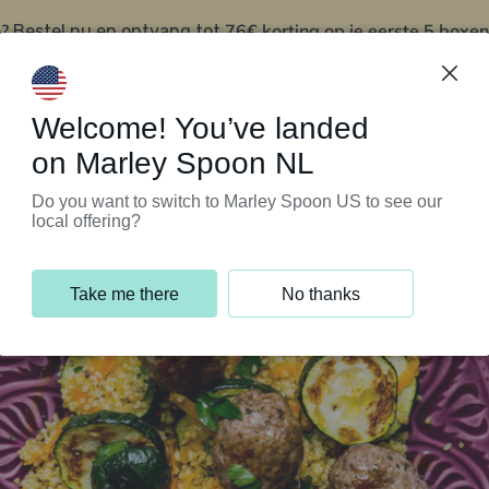
?
76€ korting op je eerste 5 boxen
Bestel nu en ontvang tot
t
Klantenservice
Welcome! You’ve landed
on Marley Spoon NL
Do you want to switch to Marley Spoon US to see our
local offering?
Take me there
No thanks