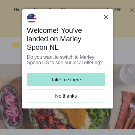
Nieuw bij Marley Spoon?
76€
Bestel nu en ontvang tot
korting op je eerste 5 boxen
.
Inwisselen
Welcome! You’ve
landed on Marley
Spoon NL
Do you want to switch to Marley
Spoon US to see our local offering?
Take me there
No thanks