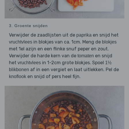
3. Groente snijden
Verwijder de zaadlijsten uit de
en snijd het
paprika
in blokjes van ca. 1cm. Meng de
vruchtvlees
blokjes
met 1el azijn en een flinke snuf peper en zout.
Verwijder de harde kern van de
en snijd
tomaten
het
in 1-2cm grote blokjes. Spoel
vruchtvlees
1½
af in een vergiet en laat uitlekken. Pel de
blikbonen
en snijd of pers heel fijn.
knoflook