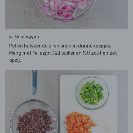
2. Ui inleggen
Pel en halveer de
en snijd in dunne reepjes.
ui
Meng met 1el azijn, ½tl suiker en ½tl zout en zet
opzij.