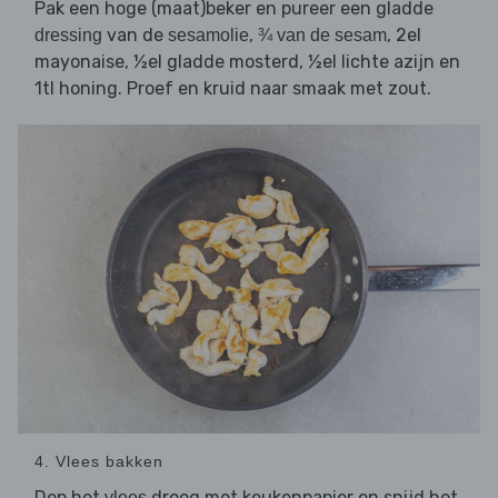
Pak een hoge (maat)beker en pureer een gladde
van de
,
, 2el
dressing
sesamolie
¾ van de sesam
mayonaise, ½el gladde mosterd, ½el lichte azijn en
1tl honing. Proef en kruid naar smaak met zout.
4. Vlees bakken
Dep het
droog met keukenpapier en snijd het
vlees