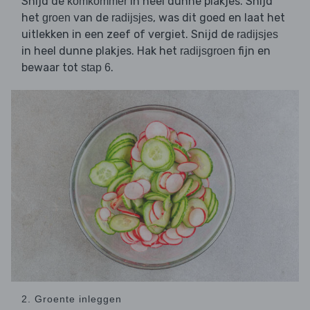
Snijd de
in heel dunne plakjes. Snijd
komkommer
het
van de
, was dit goed en laat het
groen
radijsjes
uitlekken in een zeef of vergiet. Snijd de
radijsjes
in heel dunne plakjes. Hak het
fijn en
radijsgroen
bewaar tot
.
stap 6
2. Groente inleggen