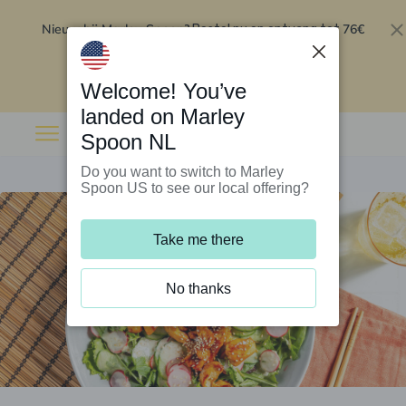
Nieuw bij Marley Spoon?
76€
Bestel nu en ontvang tot
korting op je eerste 5 boxen
.
Inwisselen
Welcome! You’ve
landed on Marley
Spoon NL
Do you want to switch to Marley
Spoon US to see our local offering?
Take me there
No thanks