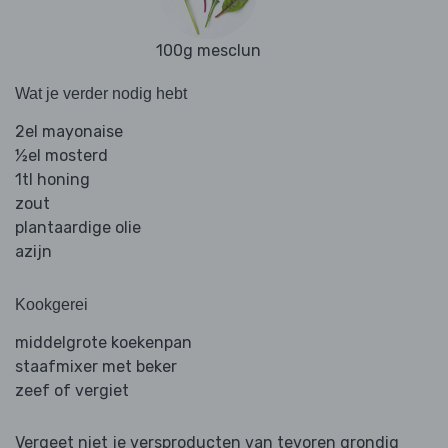
100g mesclun
Wat je verder nodig hebt
2el mayonaise
½el mosterd
1tl honing
zout
plantaardige olie
azijn
Kookgerei
middelgrote koekenpan
staafmixer met beker
zeef of vergiet
Vergeet niet je versproducten van tevoren grondig