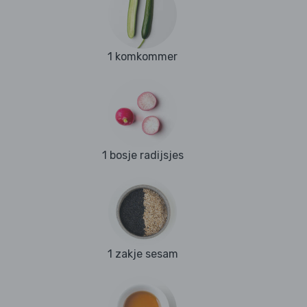
1 komkommer
1 bosje radijsjes
1 zakje sesam