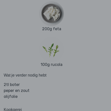
200g feta
100g rucola
Wat je verder nodig hebt
2tl boter
peper en zout
olijfolie
Kookgerei