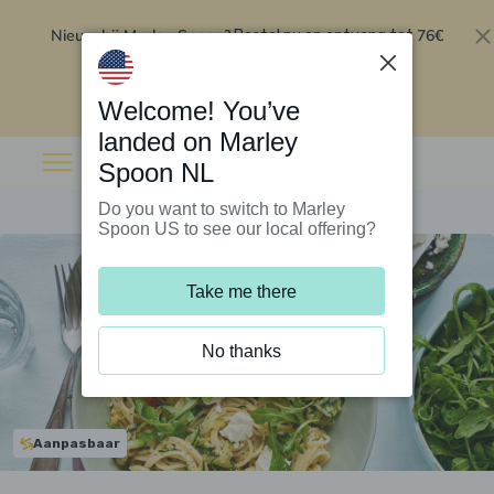
Nieuw bij Marley Spoon?
76€
Bestel nu en ontvang tot
korting op je eerste 5 boxen
.
Inwisselen
Welcome! You’ve
landed on Marley
Spoon NL
Do you want to switch to Marley
Spoon US to see our local offering?
Take me there
No thanks
Aanpasbaar