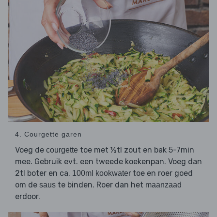
4. Courgette garen
Voeg de
toe met ½tl zout en bak 5-7min
courgette
mee. Gebruik evt. een tweede koekenpan. Voeg dan
2tl boter en ca.
toe en roer goed
100ml kookwater
om de
te binden. Roer dan het
saus
maanzaad
erdoor.