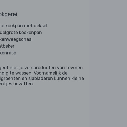
okgerei
ine kookpan met deksel
delgrote koekenpan
kenweegschaal
tbeker
kenrasp
geet niet je versproducten van tevoren
ndig te wassen. Voornamelijk de
dgroenten en slabladeren kunnen kleine
entjes bevatten.