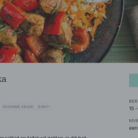
ka
BER
GEZONDE KEUZE
EIWIT+
15 
NIV
een