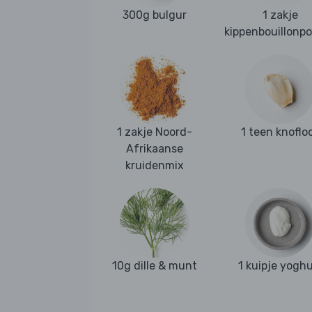
300g bulgur
1 zakje
kippenbouillonp
1 zakje Noord-
1 teen knoflo
Afrikaanse
kruidenmix
10g dille & munt
1 kuipje yoghu