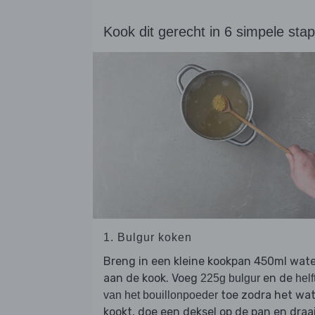
Kook dit gerecht in 6 simpele sta
1. Bulgur koken
Breng in een kleine kookpan 450ml wat
aan de kook. Voeg
en de
225g bulgur
helf
toe zodra het wat
van het bouillonpoeder
kookt, doe een deksel op de pan en draa