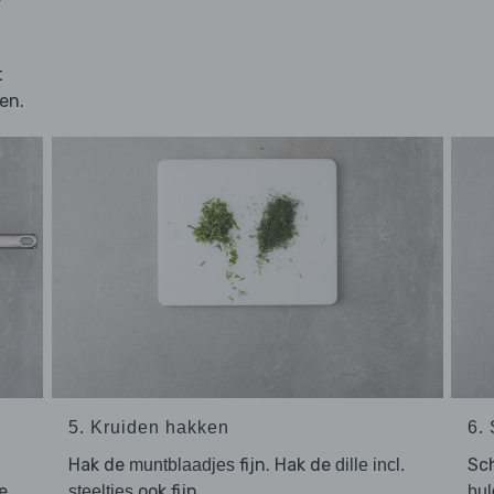
t
en.
5. Kruiden hakken
6.
Hak de
fijn. Hak de
Sc
muntblaadjes
dille incl.
e
ook fijn.
steeltjes
bul