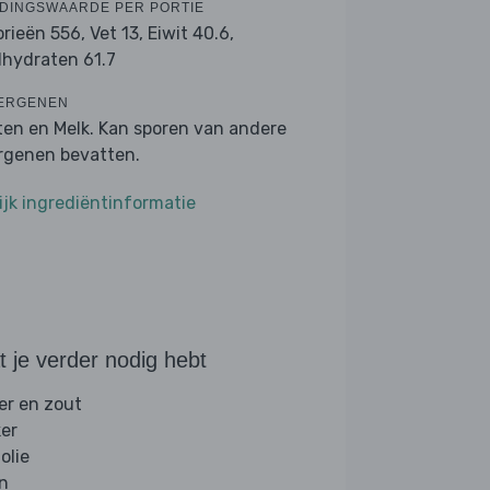
DINGSWAARDE PER PORTIE
orieën 556,
Vet 13,
Eiwit 40.6,
lhydraten 61.7
ERGENEN
ten en Melk. Kan sporen van andere
ergenen bevatten.
ijk ingrediëntinformatie
 je verder nodig hebt
er en zout
ker
folie
jn