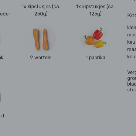
1x kipstukjes (ca.
1x kipstukjes (ca.
oeder
250g)
125g)
Ko
kle
mid
keu
maa
keu
ok
2 wortels
1 paprika
Ver
gro
bla
ste
rt