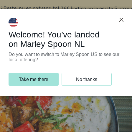
?
76€ korting op je eerste 5 boxen
Bestel nu en ontvang tot
t
Klantenservice
Welcome! You’ve landed
on Marley Spoon NL
Do you want to switch to Marley Spoon US to see our
local offering?
Take me there
No thanks