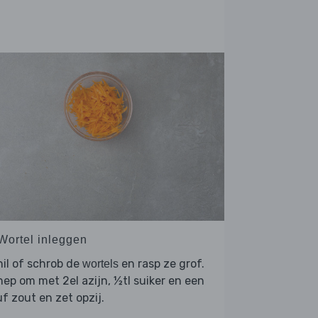
 Wortel inleggen
il of schrob de
en rasp ze grof.
wortels
ep om met 2el azijn, ½tl suiker en een
f zout en zet opzij.