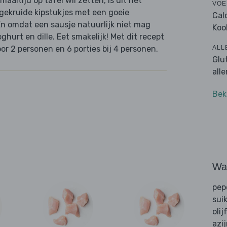
altijd op tafel wil zetten, is dit het
VOE
 gekruide kipstukjes met een goeie
Cal
En omdat een sausje natuurlijk niet mag
Koo
ghurt en dille. Eet smakelijk! Met dit recept
ALL
or 2 personen en 6 porties bij 4 personen.
Glu
all
Bek
Wat
pep
sui
olij
azi