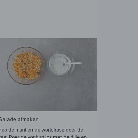
 Salade afmaken
hep de
en de
door de
munt
wortelrasp
. Roer de
los met de
en
gur
yoghurt
dille