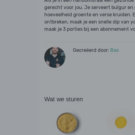
Als je in een handomdraai een gezonde ma
gerecht voor jou. Je serveert bulgur en
hoeveelheid groente en verse kruiden. 
ontbreken, maak je een snelle dip van yo
maak je 3 porties bij een abonnement vo
Gecreëerd door:
Bas
Wat we sturen