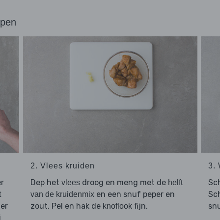
ppen
2. Vlees kruiden
3.
er
Dep het
droog en meng met de
Sch
vlees
helft
en een snuf peper en
Sch
t
van de kruidenmix
er
zout. Pel en hak de
fijn.
snu
knoflook
i