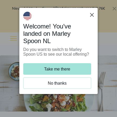
Nieuw bij Marley Spoon?
76€
Bestel nu en ontvang tot
korting op je eerste 5 boxen
.
Inwisselen
Welcome! You’ve
landed on Marley
Spoon NL
Do you want to switch to Marley
Spoon US to see our local offering?
Take me there
No thanks