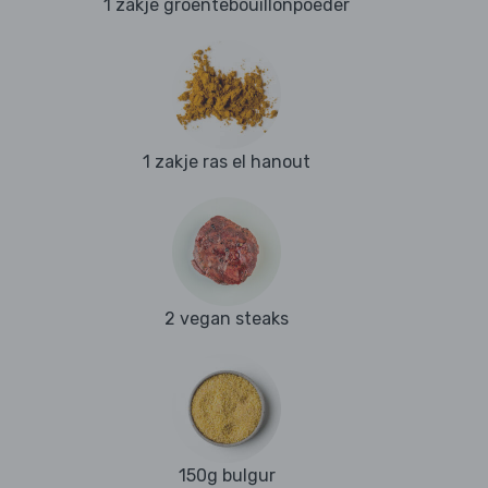
1 zakje groentebouillonpoeder
1 zakje ras el hanout
2 vegan steaks
150g bulgur