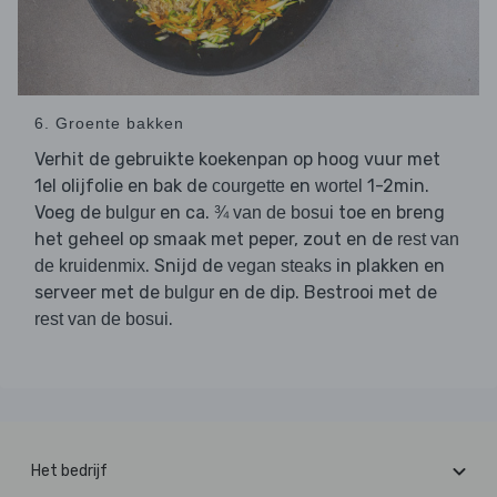
6. Groente bakken
Verhit de gebruikte koekenpan op hoog vuur met
1el olijfolie en bak de
en
1-2min.
courgette
wortel
Voeg de
en ca.
toe en breng
bulgur
¾ van de bosui
het geheel op smaak met peper, zout en de
rest van
. Snijd de
in plakken en
de kruidenmix
vegan steaks
serveer met de
en de dip. Bestrooi met de
bulgur
.
rest van de bosui
Het bedrijf