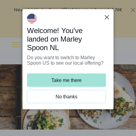
Nieuw bij Marley Spoon?
76€
Bestel nu en ontvang tot
korting op je eerste 5 boxen
.
Inwisselen
Welcome! You’ve
landed on Marley
Spoon NL
Do you want to switch to Marley
Spoon US to see our local offering?
Take me there
No thanks