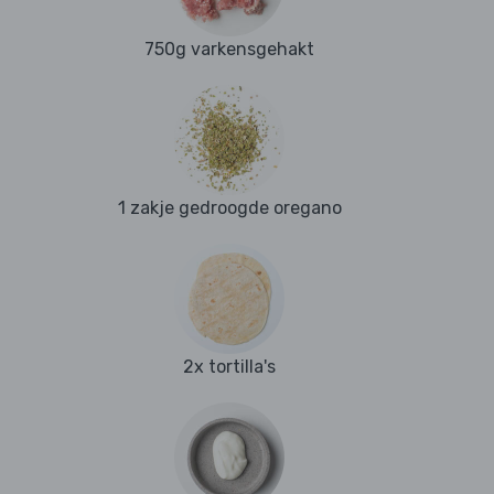
750g varkensgehakt
1 zakje gedroogde oregano
2x tortilla's