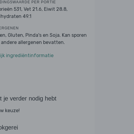
DINGSWAARDE PER PORTIE
orieën 531,
Vet 21.6,
Eiwit 28.8,
lhydraten 49.1
ERGENEN
ren, Gluten, Pinda's en Soja. Kan sporen
 andere allergenen bevatten.
ijk ingrediëntinformatie
 je verder nodig hebt
w keuze!
okgerei