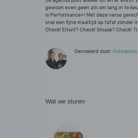
Je agenda puilt alweer uit en er wordt 
gewoon even geen zin om lang in te ke
is Performance+! Met deze verse gerec
snel een fijne maaltijd op tafel zónder i
Check! Eitwit? Check! Smaak? Check! Ti
Gecreëerd door:
Goldspoon
Wat we sturen