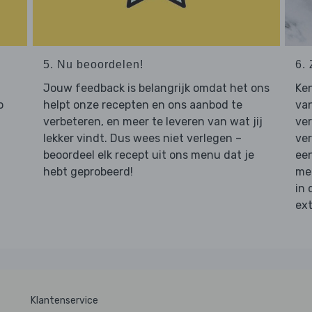
5. Nu beoordelen!
6. 
Jouw feedback is belangrijk omdat het ons
Ken
o
helpt onze recepten en ons aanbod te
van
verbeteren, en meer te leveren van wat jij
ver
lekker vindt. Dus wees niet verlegen –
ver
beoordeel elk recept uit ons menu dat je
een
hebt geprobeerd!
mee
in 
ext
Klantenservice