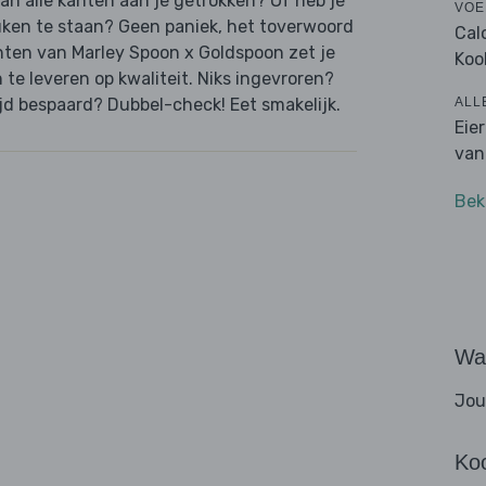
van alle kanten aan je getrokken? Of heb je
VOE
uken te staan? Geen paniek, het toverwoord
Cal
hten van Marley Spoon x Goldspoon zet je
Koo
n te leveren op kwaliteit. Niks ingevroren?
ALL
jd bespaard? Dubbel-check! Eet smakelijk.
Eie
van
Bek
Wat
Jou
Ko