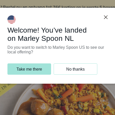
?
76€ korting op je eerste 5 boxen
Bestel nu en ontvang tot
t
Klantenservice
Welcome! You’ve landed
on Marley Spoon NL
Do you want to switch to Marley Spoon US to see our
local offering?
Take me there
No thanks