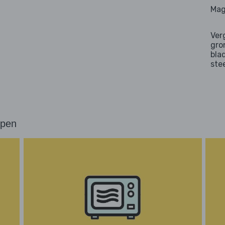
Mag
Ver
gro
bla
ste
ppen