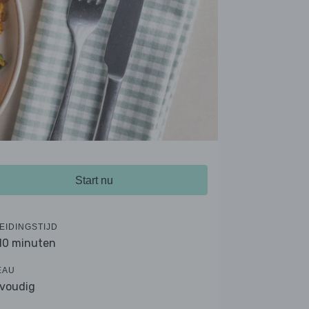
Start nu
EIDINGSTIJD
 10 minuten
EAU
voudig