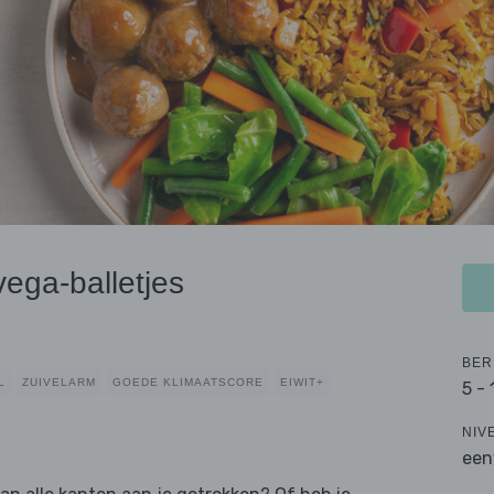
ega-balletjes
BER
L
ZUIVELARM
GOEDE KLIMAATSCORE
EIWIT+
5 -
NIV
een