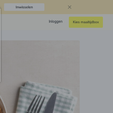
.
Inwisselen
Inloggen
Kies maaltijdbox