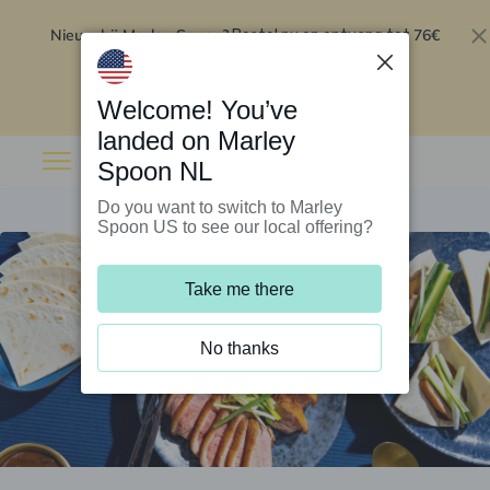
Nieuw bij Marley Spoon?
76€
Bestel nu en ontvang tot
korting op je eerste 5 boxen
.
Inwisselen
Welcome! You’ve
landed on Marley
Spoon NL
Do you want to switch to Marley
Spoon US to see our local offering?
Take me there
No thanks