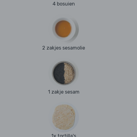
4 bosuien
2 zakjes sesamolie
1 zakje sesam
1x tortilla's