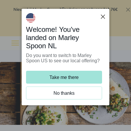
Nieuw bij Marley Spoon?
76€
Bestel nu en ontvang tot
korting op je eerste 5 boxen
.
Inwisselen
Welcome! You’ve
landed on Marley
Spoon NL
Do you want to switch to Marley
Spoon US to see our local offering?
Take me there
No thanks