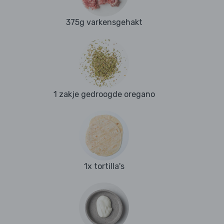
375g varkensgehakt
1 zakje gedroogde oregano
1x tortilla's