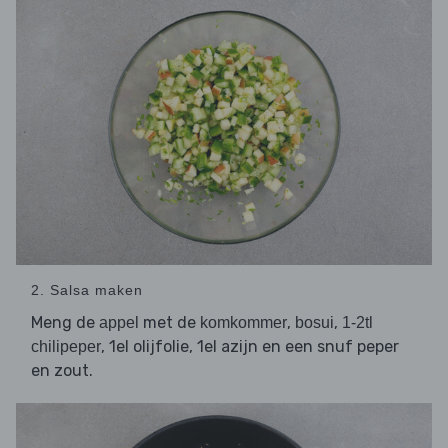
2. Salsa maken
Meng de
met de
,
,
appel
komkommer
bosui
1-2tl
, 1el olijfolie, 1el azijn en een snuf peper
chilipeper
en zout.