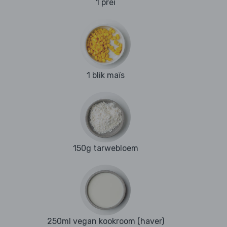
1 prei
1 blik maïs
150g tarwebloem
250ml vegan kookroom (haver)