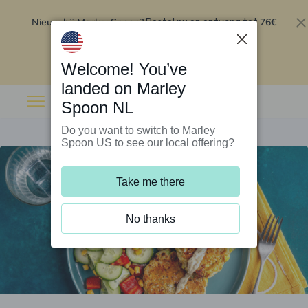
Nieuw bij Marley Spoon?
76€
Bestel nu en ontvang tot
korting op je eerste 5 boxen
.
Inwisselen
Welcome! You’ve
landed on Marley
Spoon NL
Do you want to switch to Marley
Spoon US to see our local offering?
Take me there
No thanks