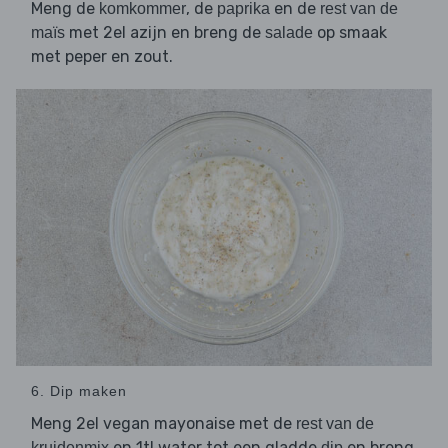
Meng de
, de
en de
komkommer
paprika
rest van de
met 2el azijn en breng de
op smaak
maïs
salade
met peper en zout.
6. Dip maken
Meng 2el vegan mayonaise met de
rest van de
en 1tl water tot een gladde
en breng
kruidenmix
dip