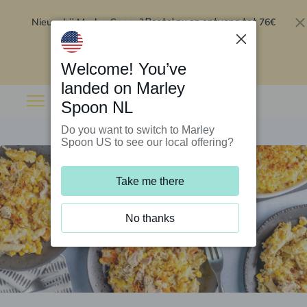
Nieuw bij Marley Spoon?
76€
Bestel nu en ontvang tot
korting op je eerste 5 boxen
.
Inwisselen
Welcome! You’ve
landed on Marley
Spoon NL
Do you want to switch to Marley
Spoon US to see our local offering?
Take me there
No thanks