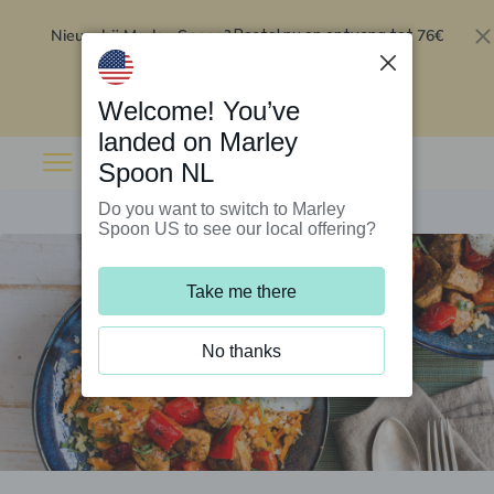
Nieuw bij Marley Spoon?
76€
Bestel nu en ontvang tot
korting op je eerste 5 boxen
.
Inwisselen
Welcome! You’ve
landed on Marley
Spoon NL
Do you want to switch to Marley
Spoon US to see our local offering?
Take me there
No thanks