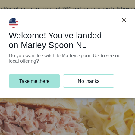
?
76€ korting op je eerste 5 boxen
Bestel nu en ontvang tot
t
Klantenservice
Welcome! You’ve landed
on Marley Spoon NL
Do you want to switch to Marley Spoon US to see our
local offering?
Take me there
No thanks