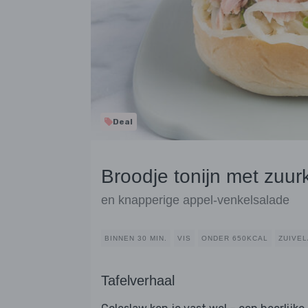
Deal
Broodje tonijn met zuur
en knapperige appel-venkelsalade
BINNEN 30 MIN.
VIS
ONDER 650KCAL
ZUIVE
Tafelverhaal