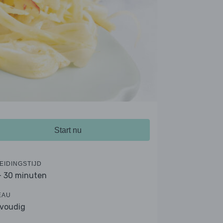
Start nu
EIDINGSTIJD
- 30 minuten
EAU
voudig