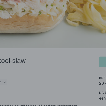
kool-slaw
BER
LARM
20 
NIV
een