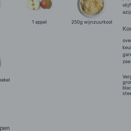
olij
azi
1 appel
250g wijnzuurkool
Ko
ove
keu
gar
zee
Ver
 pekel
gro
bla
ste
ppen