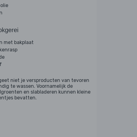
folie
jn
okgerei
n met bakplaat
kenrasp
de
f
geet niet je versproducten van tevoren
ndig te wassen. Voornamelijk de
dgroenten en slabladeren kunnen kleine
entjes bevatten.