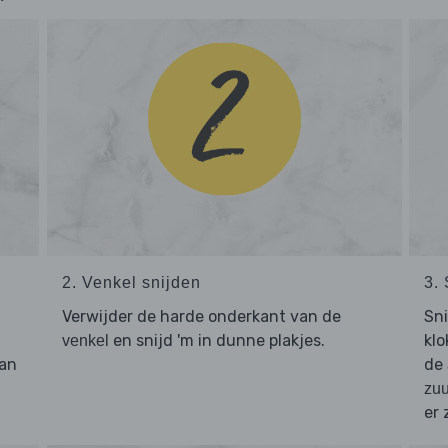
2. Venkel snijden
3.
Verwijder de harde onderkant van de
Sn
en snijd 'm in dunne plakjes.
klo
venkel
an
de
zuu
er 