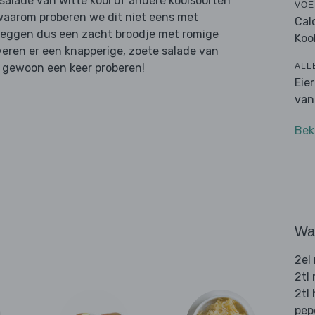
 salade van witte kool of andere koolsoorten
VOE
waarom proberen we dit niet eens met
Cal
leggen dus een zacht broodje met romige
Koo
veren er een knapperige, zoete salade van
ALL
je gewoon een keer proberen!
Eie
van
Bek
Wat
2el
2tl
2tl
pep