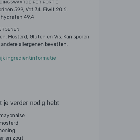
DINGSWAARDE PER PORTIE
orieën 599,
Vet 34,
Eiwit 20.6,
lhydraten 49.4
ERGENEN
ren, Mosterd, Gluten en Vis. Kan sporen
 andere allergenen bevatten.
ijk ingrediëntinformatie
 je verder nodig hebt
 mayonaise
 mosterd
 honing
er en zout