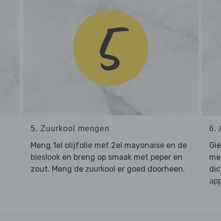
5. Zuurkool mengen
6.
Meng 1el olijfolie met 2el mayonaise en de
Gi
en breng op smaak met peper en
me
bieslook
zout. Meng de
er goed doorheen.
dic
zuurkool
app