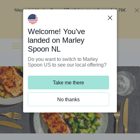
Nieuw bij Marley Spoon?
76€
Bestel nu en ontvang tot
korting op je eerste 5 boxen
.
Inwisselen
Welcome! You’ve
landed on Marley
Spoon NL
Do you want to switch to Marley
Spoon US to see our local offering?
Take me there
No thanks