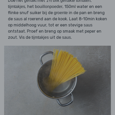
Doe het
met
,
gehakt
1½ blik gehakte tomaten
, het
, 150ml water en een
tijmtakjes
bouillonpoeder
flinke snuf suiker bij de
in de pan en breng
groente
de
al roerend aan de kook. Laat 8-10min koken
saus
op middelhoog vuur, tot er een stevige
saus
ontstaat. Proef en breng op smaak met peper en
zout. Vis de
uit de
.
tijmtakjes
saus