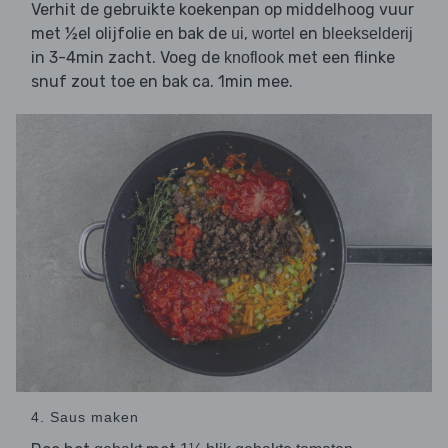
Verhit de gebruikte koekenpan op middelhoog vuur
met ½el olijfolie en bak de
,
en
ui
wortel
bleekselderij
in 3-4min zacht. Voeg de
met een flinke
knoflook
snuf zout toe en bak ca. 1min mee.
4. Saus maken