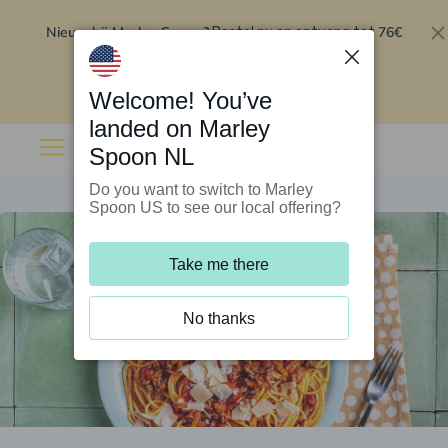
Nieuw bij Marley Spoon?
76€
Bestel nu en ontvang tot
korting op je eerste 5 boxen
.
Inwisselen
Welcome! You’ve
landed on Marley
Spoon NL
Do you want to switch to Marley
Spoon US to see our local offering?
Take me there
No thanks