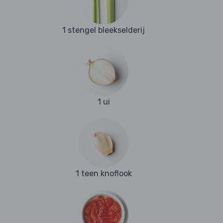
1 stengel bleekselderij
1 ui
1 teen knoflook