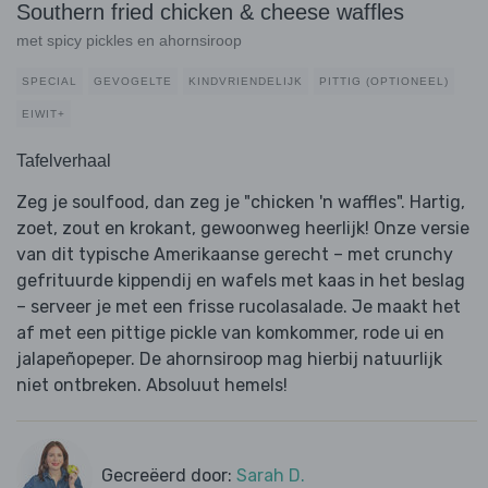
Southern fried chicken & cheese waffles
met spicy pickles en ahornsiroop
SPECIAL
GEVOGELTE
KINDVRIENDELIJK
PITTIG (OPTIONEEL)
EIWIT+
Tafelverhaal
Zeg je soulfood, dan zeg je "chicken 'n waffles". Hartig,
zoet, zout en krokant, gewoonweg heerlijk! Onze versie
van dit typische Amerikaanse gerecht – met crunchy
gefrituurde kippendij en wafels met kaas in het beslag
– serveer je met een frisse rucolasalade. Je maakt het
af met een pittige pickle van komkommer, rode ui en
jalapeñopeper. De ahornsiroop mag hierbij natuurlijk
niet ontbreken. Absoluut hemels!
Gecreëerd door:
Sarah D.