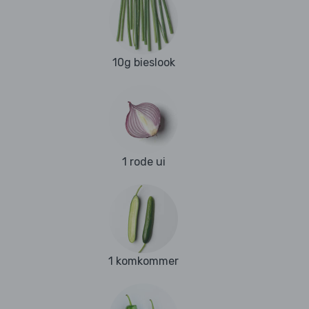
10g bieslook
1 rode ui
1 komkommer