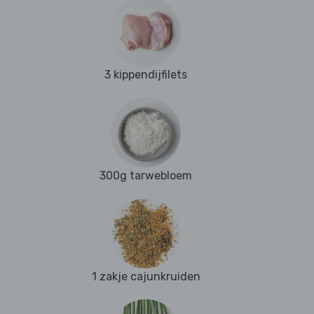
3 kippendijfilets
300g tarwebloem
1 zakje cajunkruiden