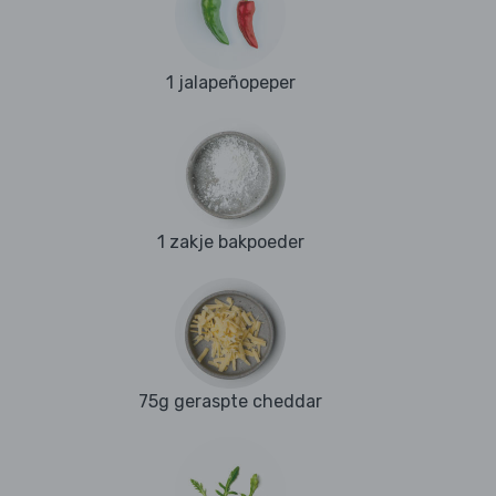
1 jalapeñopeper
1 zakje bakpoeder
75g geraspte cheddar