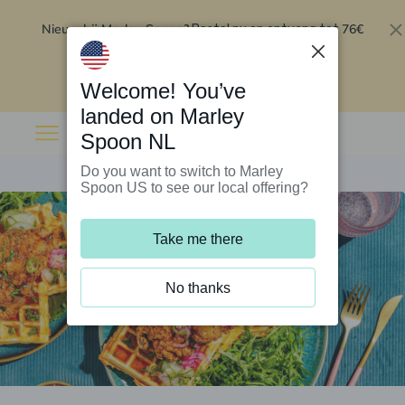
Nieuw bij Marley Spoon?
76€
Bestel nu en ontvang tot
korting op je eerste 5 boxen
.
Inwisselen
Welcome! You’ve
landed on Marley
Spoon NL
Do you want to switch to Marley
Spoon US to see our local offering?
Take me there
No thanks