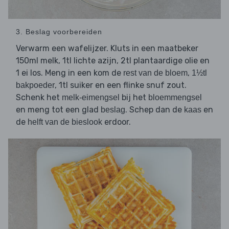
3. Beslag voorbereiden
Verwarm een wafelijzer. Kluts in een maatbeker
150ml melk, 1tl lichte azijn, 2tl plantaardige olie en
1 ei los. Meng in een kom de
,
rest van de bloem
1½tl
, 1tl suiker en een flinke snuf zout.
bakpoeder
Schenk het
bij het
melk-eimengsel
bloemmengsel
en meng tot een glad
. Schep dan de
en
beslag
kaas
de
erdoor.
helft van de bieslook