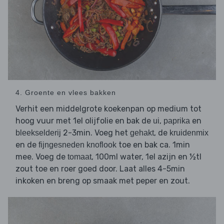
4. Groente en vlees bakken
Verhit een middelgrote koekenpan op medium tot
hoog vuur met 1el olijfolie en bak de
,
en
ui
paprika
2-3min. Voeg het
, de
bleekselderij
gehakt
kruidenmix
en de
toe en bak ca. 1min
fijngesneden knoflook
mee. Voeg de
, 100ml water, 1el azijn en ½tl
tomaat
zout toe en roer goed door. Laat alles 4-5min
inkoken en breng op smaak met peper en zout.