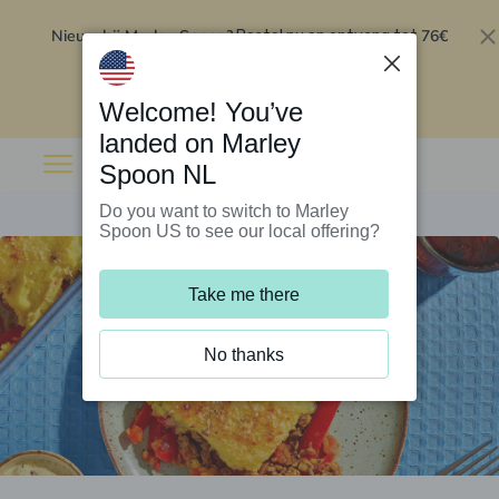
Nieuw bij Marley Spoon?
76€
Bestel nu en ontvang tot
korting op je eerste 5 boxen
.
Inwisselen
Welcome! You’ve
landed on Marley
Spoon NL
Do you want to switch to Marley
Spoon US to see our local offering?
Take me there
No thanks