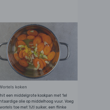
 Wortels koken
hit een middelgrote kookpan met 1el
ntaardige olie op middelhoog vuur. Voeg
toe met ½tl suiker, een flinke
wortels