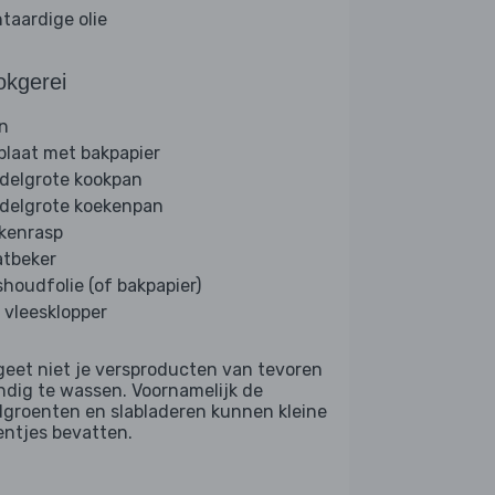
ntaardige olie
okgerei
n
plaat met bakpapier
delgrote kookpan
delgrote koekenpan
kenrasp
tbeker
shoudfolie (of bakpapier)
. vleesklopper
geet niet je versproducten van tevoren
ndig te wassen. Voornamelijk de
dgroenten en slabladeren kunnen kleine
entjes bevatten.