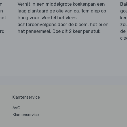
en
Verhit in een middelgrote koekenpan een
Ba
en
laag plantaardige olie van ca. 1cm diep op
gou
met
hoog vuur. Wentel het
keu
vlees
achtereenvolgens door de bloem, het ei en
zou
ord
het
. Doe dit 2 keer per stuk.
de
paneermeel
cit
Klantenservice
AVG
Klantenservice