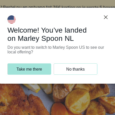
?
76€ korting op je eerste 5 boxen
Bestel nu en ontvang tot
t
Klantenservice
Welcome! You’ve landed
on Marley Spoon NL
Do you want to switch to Marley Spoon US to see our
local offering?
Take me there
No thanks