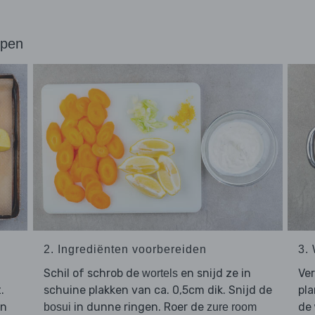
ppen
2. Ingrediënten voorbereiden
3.
Schil of schrob de
en snijd ze in
Ver
wortels
.
schuine plakken van ca. 0,5cm dik. Snijd de
pla
en
in dunne ringen. Roer de
de
bosui
zure room