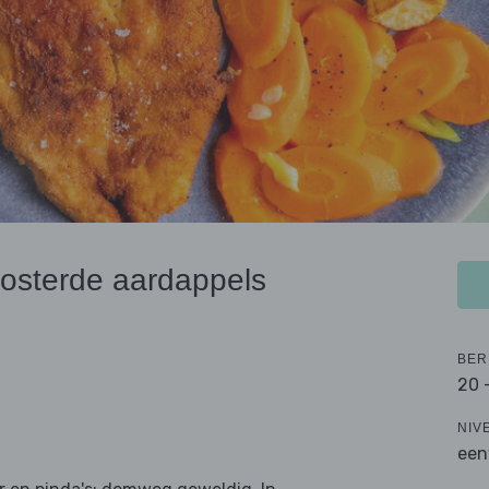
oosterde aardappels
BER
20 
NIV
een