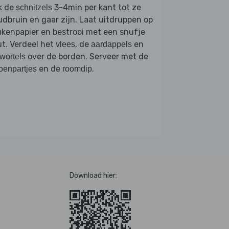
k de
3-4min per kant tot ze
schnitzels
dbruin en gaar zijn. Laat uitdruppen op
kenpapier en bestrooi met een snufje
t. Verdeel het
, de
en
vlees
aardappels
over de borden. Serveer met de
wortels
en de
.
roenpartjes
roomdip
Download hier: