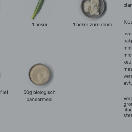
pla
Ko
1 bosui
1 beker zure room
ove
bak
mid
mid
keu
maa
ver
evt
filet
50g biologisch
Ver
paneermeel
gro
bla
ste