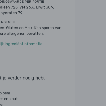
DINGSWAARDE PER PORTIE
orieën 725,
Vet 26.6,
Eiwit 38.9,
lhydraten 79
ERGENEN
ren, Gluten en Melk. Kan sporen van
ere allergenen bevatten.
ijk ingrediëntinformatie
 je verder nodig hebt
 bloem
er en zout
ker