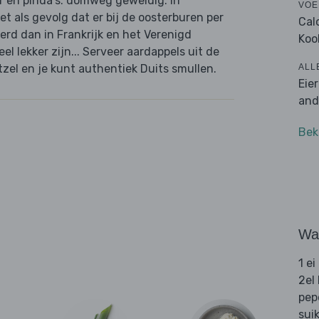
r en pinda's: domweg geweldig. In
VOE
et als gevolg dat er bij de oosterburen per
Cal
d dan in Frankrijk en het Verenigd
Koo
el lekker zijn... Serveer aardappels uit de
ALL
itzel en je kunt authentiek Duits smullen.
Eie
and
Bek
Wat
1 ei
2el
pep
sui