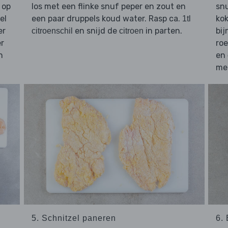
op
los met een flinke snuf peper en zout en
snu
el
een paar druppels koud water. Rasp ca.
ko
1tl
er
en snijd de
in parten.
bij
citroenschil
citroen
er
roe
n
en
met
5. Schnitzel paneren
6.