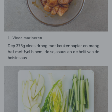
1. Vlees marineren
Dep
droog met keukenpapier en meng
375g vlees
het met ½el bloem, de
en de
sojasaus
helft van de
.
hoisinsaus