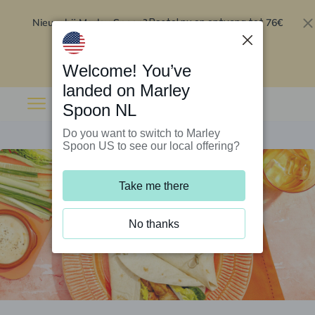
Nieuw bij Marley Spoon?
76€
Bestel nu en ontvang tot
korting op je eerste 5 boxen
.
Inwisselen
Welcome! You’ve
landed on Marley
Spoon NL
Do you want to switch to Marley
Spoon US to see our local offering?
Take me there
No thanks