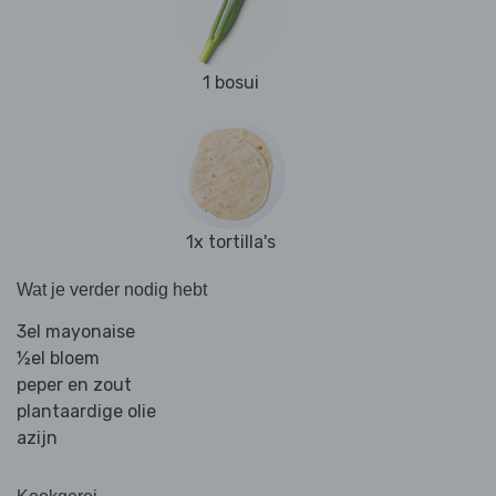
1 bosui
1x tortilla's
Wat je verder nodig hebt
3el mayonaise
½el bloem
peper en zout
plantaardige olie
azijn