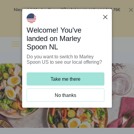
Nieuw bij Marley Spoon?
76€
Bestel nu en ontvang tot
korting op je eerste 5 boxen
.
Inwisselen
Welcome! You’ve
landed on Marley
Spoon NL
Do you want to switch to Marley
Spoon US to see our local offering?
Take me there
No thanks