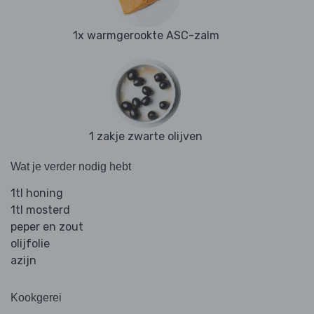
1x warmgerookte ASC-zalm
1 zakje zwarte olijven
Wat je verder nodig hebt
1tl honing
1tl mosterd
peper en zout
olijfolie
azijn
Kookgerei