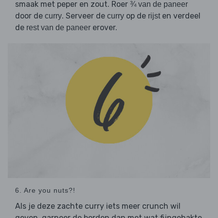
smaak met peper en zout. Roer
¾ van de paneer
door de
. Serveer de
op de
en verdeel
curry
curry
rijst
de
erover.
rest van de paneer
6. Are you nuts?!
Als je deze zachte curry iets meer crunch wil
geven, garneer de borden dan met wat fijngehakte