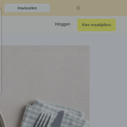
.
Inwisselen
Inloggen
Kies maaltijdbox