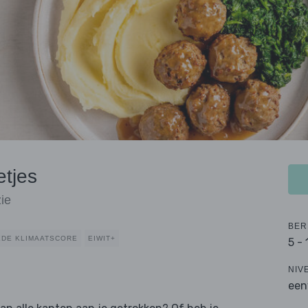
etjes
ie
BER
DE KLIMAATSCORE
EIWIT+
5 -
NIV
een