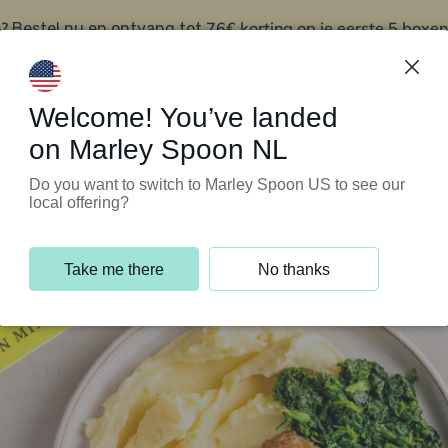
?
76€ korting op je eerste 5 boxen
Bestel nu en ontvang tot
t
Klantenservice
Welcome! You’ve landed
on Marley Spoon NL
Do you want to switch to Marley Spoon US to see our
local offering?
Take me there
No thanks