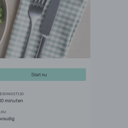
Start nu
EIDINGSTIJD
 10 minuten
EAU
voudig