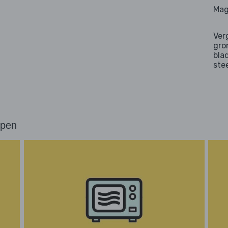
Mag
Ver
gro
bla
ste
ppen