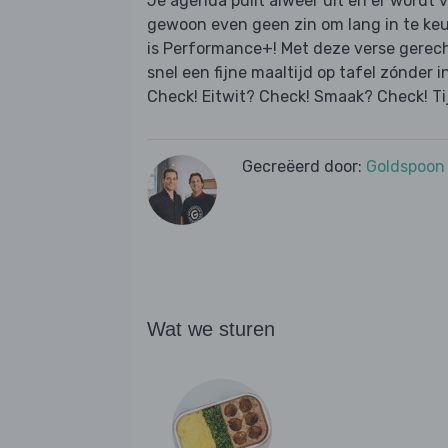
Je agenda puilt alweer uit en er wordt 
gewoon even geen zin om lang in te ke
is Performance+! Met deze verse gerec
snel een fijne maaltijd op tafel zónder i
Check! Eitwit? Check! Smaak? Check! Ti
Gecreëerd door:
Goldspoon
Wat we sturen