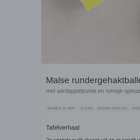
Malse rundergehaktball
met aardappelpuree en romige spinaz
BINNEN 30 MIN.
VLEES
ONDER 650KCAL
GOE
Tafelverhaal