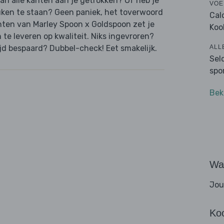
van alle kanten aan je getrokken? Of heb je
VOE
uken te staan? Geen paniek, het toverwoord
Cal
hten van Marley Spoon x Goldspoon zet je
Koo
n te leveren op kwaliteit. Niks ingevroren?
ALL
jd bespaard? Dubbel-check! Eet smakelijk.
Sel
spo
Bek
Wat
Jou
Ko