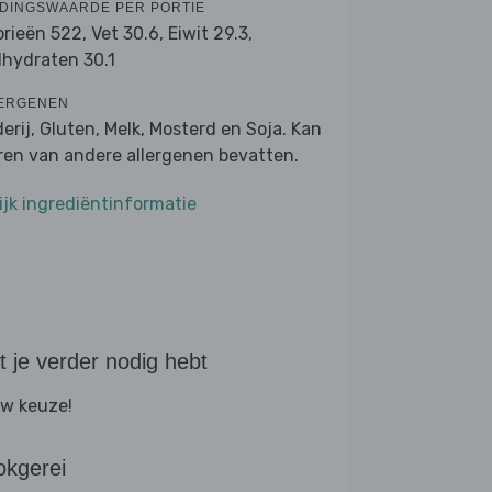
DINGSWAARDE PER PORTIE
orieën 522,
Vet 30.6,
Eiwit 29.3,
lhydraten 30.1
ERGENEN
derij, Gluten, Melk, Mosterd en Soja. Kan
ren van andere allergenen bevatten.
ijk ingrediëntinformatie
 je verder nodig hebt
w keuze!
okgerei