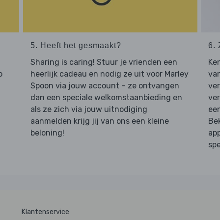
5. Heeft het gesmaakt?
6. 
Sharing is caring! Stuur je vrienden een
Ken
o
heerlijk cadeau en nodig ze uit voor Marley
van
Spoon via jouw account – ze ontvangen
ve
dan een speciale welkomstaanbieding en
ver
als ze zich via jouw uitnodiging
een
aanmelden krijg jij van ons een kleine
Bek
beloning!
app
spe
Klantenservice