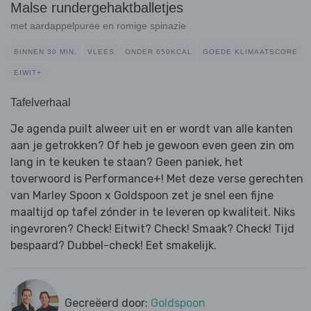
Malse rundergehaktballetjes
met aardappelpuree en romige spinazie
BINNEN 30 MIN.
VLEES
ONDER 650KCAL
GOEDE KLIMAATSCORE
EIWIT+
Tafelverhaal
Je agenda puilt alweer uit en er wordt van alle kanten
aan je getrokken? Of heb je gewoon even geen zin om
lang in te keuken te staan? Geen paniek, het
toverwoord is Performance+! Met deze verse gerechten
van Marley Spoon x Goldspoon zet je snel een fijne
maaltijd op tafel zónder in te leveren op kwaliteit. Niks
ingevroren? Check! Eitwit? Check! Smaak? Check! Tijd
bespaard? Dubbel-check! Eet smakelijk.
Gecreëerd door:
Goldspoon