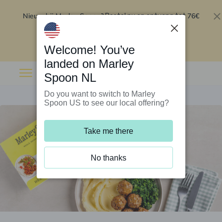
Nieuw bij Marley Spoon?
76€
Bestel nu en ontvang tot
korting op je eerste 5 boxen
.
Inwisselen
Welcome! You’ve
landed on Marley
Spoon NL
Do you want to switch to Marley
Spoon US to see our local offering?
Take me there
No thanks