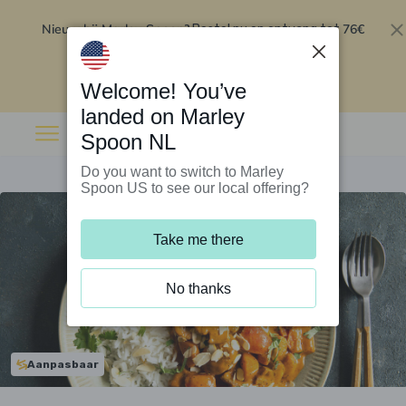
Nieuw bij Marley Spoon?
76€
Bestel nu en ontvang tot
korting op je eerste 5 boxen
.
Inwisselen
Welcome! You’ve
landed on Marley
Spoon NL
Do you want to switch to Marley
Spoon US to see our local offering?
Take me there
No thanks
Aanpasbaar