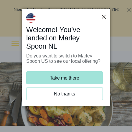
Nieuw bij Marley Spoon?
76€
Bestel nu en ontvang tot
korting op je eerste 5 boxen
.
Inwisselen
Welcome! You’ve
landed on Marley
Spoon NL
Do you want to switch to Marley
Spoon US to see our local offering?
Take me there
No thanks