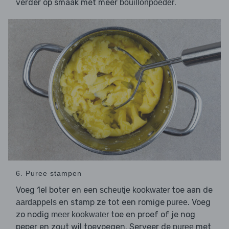
verder op smaak met meer
.
bouillonpoeder
6. Puree stampen
Voeg 1el boter en een
toe aan de
scheutje kookwater
en stamp ze tot een romige
. Voeg
aardappels
puree
zo nodig
toe en proef of je nog
meer kookwater
peper en zout wil toevoegen. Serveer de
met
puree