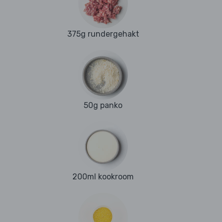
375g rundergehakt
50g panko
200ml kookroom