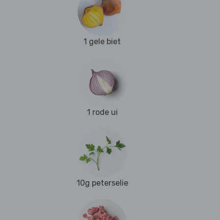
1 gele biet
1 rode ui
10g peterselie