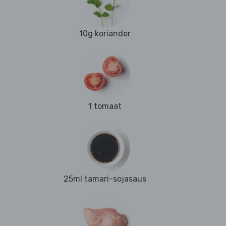
10g koriander
1 tomaat
25ml tamari-sojasaus