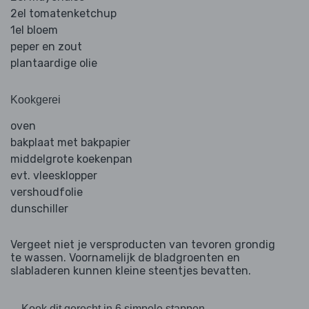
2el tomatenketchup
1el bloem
peper en zout
plantaardige olie
Kookgerei
oven
bakplaat met bakpapier
middelgrote koekenpan
evt. vleesklopper
vershoudfolie
dunschiller
Vergeet niet je versproducten van tevoren grondig
te wassen. Voornamelijk de bladgroenten en
slabladeren kunnen kleine steentjes bevatten.
Kook dit gerecht in 6 simpele stappen