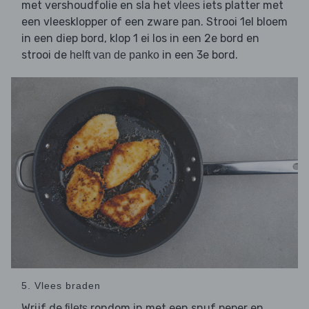
met vershoudfolie en sla het
iets platter met
vlees
een vleesklopper of een zware pan. Strooi 1el bloem
in een diep bord, klop 1 ei los in een 2e bord en
strooi de
in een 3e bord.
helft van de panko
5. Vlees braden
Wrijf de
rondom in met een snuf peper en
filets