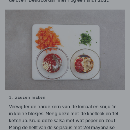
de oven. Bestrooi dan met nog een snuf zout.
3. Sauzen maken
Verwijder de harde kern van de
en snijd 'm
tomaat
in kleine blokjes. Meng deze met de
en 1el
knoflook
ketchup. Kruid deze
met wat peper en zout.
salsa
Meng de
met 2el mayonaise
helft van de sojasaus