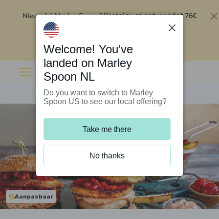
Nieuw bij Marley Spoon?
76€
Bestel nu en ontvang tot
korting op je eerste 5 boxen
.
Inwisselen
Welcome! You’ve
landed on Marley
Spoon NL
Do you want to switch to Marley
Spoon US to see our local offering?
Take me there
No thanks
Aanpasbaar