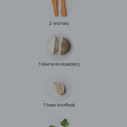
2 wortels
1 kleine knolselderij
1 teen knoflook