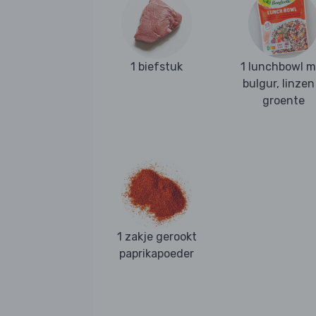
1 biefstuk
1 lunchbowl m
bulgur, linzen
groente
1 zakje gerookt
paprikapoeder