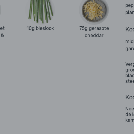
pep
pla
et
10g bieslook
75g geraspte
Ko
 &
cheddar
mid
gar
Ver
gro
bla
ste
Koo
Nee
de 
kam