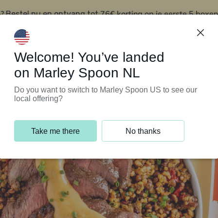
?
76€ korting op je eerste 5 boxen
Bestel nu en ontvang tot
t
Klantenservice
Welcome! You’ve landed
on Marley Spoon NL
Do you want to switch to Marley Spoon US to see our
local offering?
Take me there
No thanks