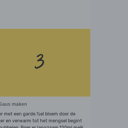
 Saus maken
r met een garde ½el bloem door de
er en verwarm tot het mengsel begint
bubbelen. Roer er langzaam 120ml melk