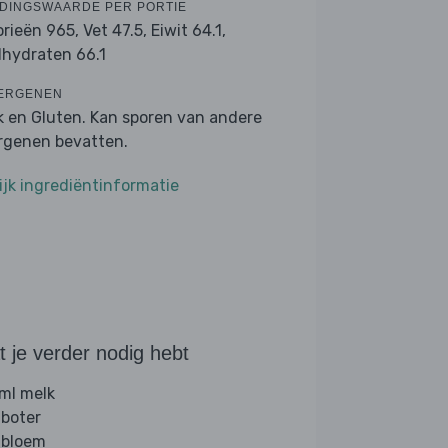
DINGSWAARDE PER PORTIE
orieën 965,
Vet 47.5,
Eiwit 64.1,
lhydraten 66.1
ERGENEN
k en Gluten. Kan sporen van andere
ergenen bevatten.
ijk ingrediëntinformatie
 je verder nodig hebt
ml melk
 boter
 bloem