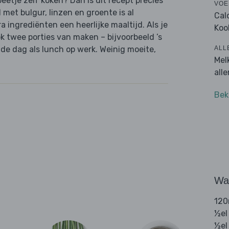
beetje zelf koken? Dan is dit recept precies
VOE
et bulgur, linzen en groente is al
Cal
 ingrediënten een heerlijke maaltijd. Als je
Koo
ok twee porties van maken – bijvoorbeeld ’s
ALL
de dag als lunch op werk. Weinig moeite,
Mel
all
Bek
Wat
120
½el
½el