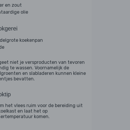
er en zout
ntaardige olie
okgerei
delgrote koekenpan
de
geet niet je versproducten van tevoren
ndig te wassen. Voornamelijk de
dgroenten en slabladeren kunnen kleine
entjes bevatten.
ktip
m het vlees ruim voor de bereiding uit
koelkast en laat het op
ertemperatuur komen.