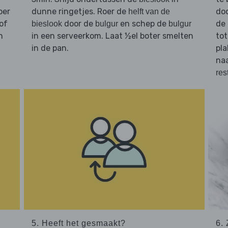
per
dunne ringetjes. Roer de
doo
helft van de
of
door de
en schep de
de
bieslook
bulgur
bulgur
n
in een serveerkom. Laat ½el boter smelten
to
in de pan.
pla
na
res
5. Heeft het gesmaakt?
6. 