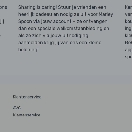
 ons
Sharing is caring! Stuur je vrienden een
Ken
heerlijk cadeau en nodig ze uit voor Marley
van
ij
Spoon via jouw account – ze ontvangen
kou
dan een speciale welkomstaanbieding en
ing
e
als ze zich via jouw uitnodiging
kle
aanmelden krijg jij van ons een kleine
Bek
beloning!
app
spe
Klantenservice
AVG
Klantenservice