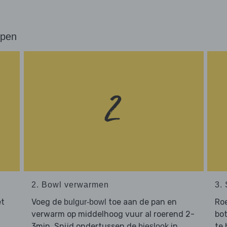
ppen
2. Bowl verwarmen
3.
et
Voeg de
toe aan de pan en
Roe
bulgur-bowl
verwarm op middelhoog vuur al roerend 2-
bot
3min. Snijd ondertussen de
in
te 
bieslook