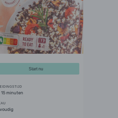
Start nu
EIDINGSTIJD
- 15 minuten
EAU
voudig