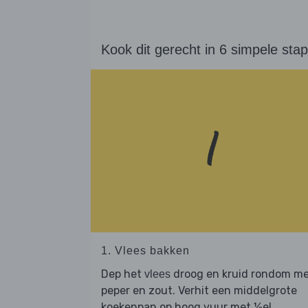
Kook dit gerecht in 6 simpele sta
1. Vlees bakken
Dep het
droog en kruid rondom m
vlees
peper en zout. Verhit een middelgrote
koekenpan op hoog vuur met ½el