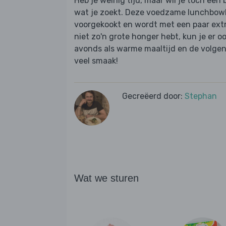
Heb je weinig tijd, maar wil je toch een 
wat je zoekt. Deze voedzame lunchbowl m
voorgekookt en wordt met een paar extra
niet zo'n grote honger hebt, kun je er o
avonds als warme maaltijd en de volgen
veel smaak!
Gecreëerd door:
Stephan
Wat we sturen