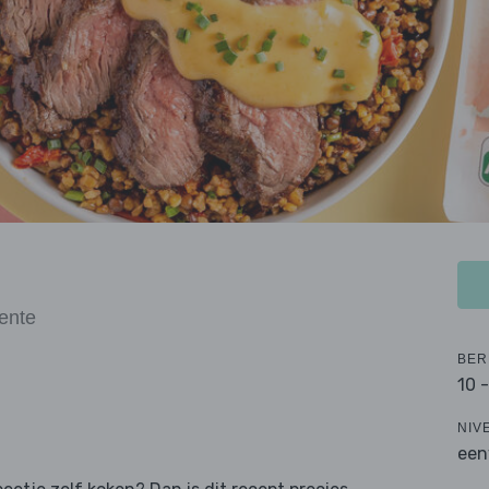
oente
BER
10 
NIV
een