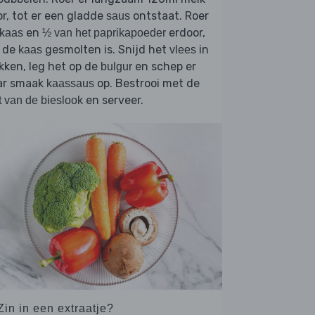
r, tot er een gladde
ontstaat. Roer
saus
en
erdoor,
kaas
½ van het paprikapoeder
t de
gesmolten is. Snijd het
in
kaas
vlees
kken, leg het op de
en schep er
bulgur
ar smaak
op. Bestrooi met de
kaassaus
en serveer.
t van de bieslook
Zin in een extraatje?