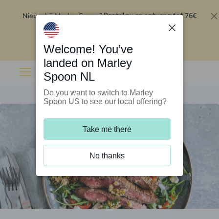
Nieuw bij Marley Spoon?
76€
Bestel nu en ontvang tot
korting op je eerste 5 boxen
.
Inwisselen
Welcome! You’ve
landed on Marley
Spoon NL
Do you want to switch to Marley
Spoon US to see our local offering?
Take me there
No thanks