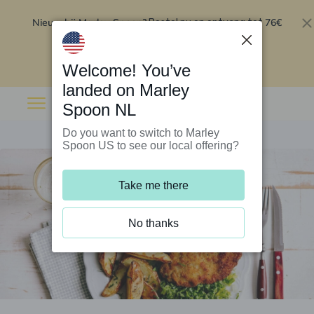
Nieuw bij Marley Spoon?
76€
Bestel nu en ontvang tot
korting op je eerste 5 boxen
.
Inwisselen
Welcome! You’ve
landed on Marley
Spoon NL
Do you want to switch to Marley
Spoon US to see our local offering?
Take me there
No thanks