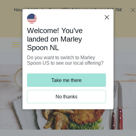
Nieuw bij Marley Spoon?
76€
Bestel nu en ontvang tot
korting op je eerste 5 boxen
.
Inwisselen
Welcome! You’ve
landed on Marley
Spoon NL
Do you want to switch to Marley
Spoon US to see our local offering?
Take me there
No thanks