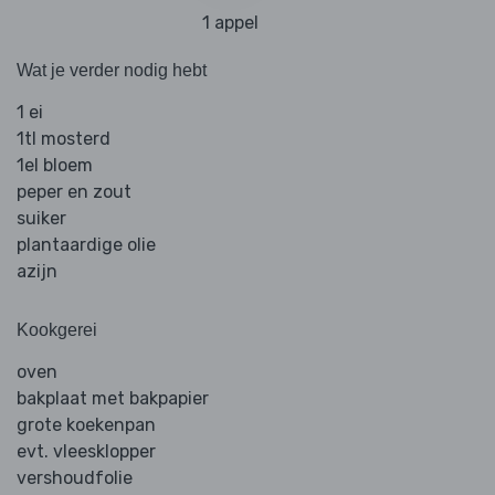
1 appel
Wat je verder nodig hebt
1 ei
1tl mosterd
1el bloem
peper en zout
suiker
plantaardige olie
azijn
Kookgerei
oven
bakplaat met bakpapier
grote koekenpan
evt. vleesklopper
vershoudfolie