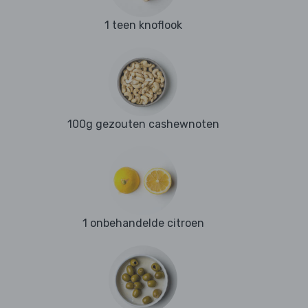
1 teen knoflook
100g gezouten cashewnoten
1 onbehandelde citroen