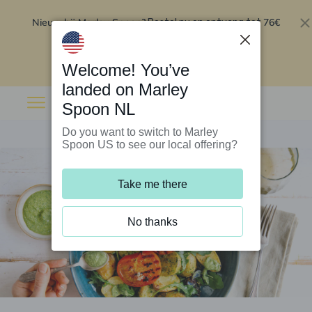
Nieuw bij Marley Spoon?
76€
Bestel nu en ontvang tot
korting op je eerste 5 boxen
.
Inwisselen
Welcome! You’ve
landed on Marley
Spoon NL
Do you want to switch to Marley
Spoon US to see our local offering?
Take me there
No thanks