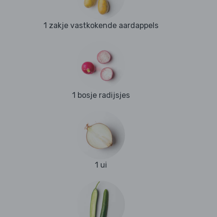
1 zakje vastkokende aardappels
1 bosje radijsjes
1 ui