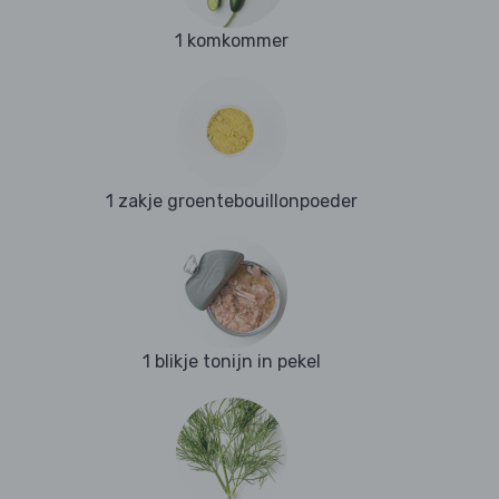
1 komkommer
1 zakje groentebouillonpoeder
1 blikje tonijn in pekel