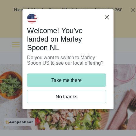
Nieuw bij Marley Spoon?
76€
Bestel nu en ontvang tot
korting op je eerste 5 boxen
.
Inwisselen
Welcome! You’ve
landed on Marley
Spoon NL
Do you want to switch to Marley
Spoon US to see our local offering?
Take me there
No thanks
Aanpasbaar