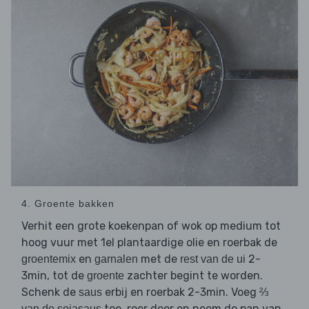
4. Groente bakken
Verhit een grote koekenpan of wok op medium tot
hoog vuur met 1el plantaardige olie en roerbak de
en
met de
2-
groentemix
garnalen
rest van de ui
3min, tot de
zachter begint te worden.
groente
Schenk de
erbij en roerbak 2-3min. Voeg
saus
⅔
toe, roer door en neem de pan van
van de sojasaus