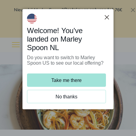
Nieuw bij Marley Spoon?
76€
Bestel nu en ontvang tot
korting op je eerste 5 boxen
.
Inwisselen
Welcome! You’ve
landed on Marley
Spoon NL
Do you want to switch to Marley
Spoon US to see our local offering?
Take me there
No thanks