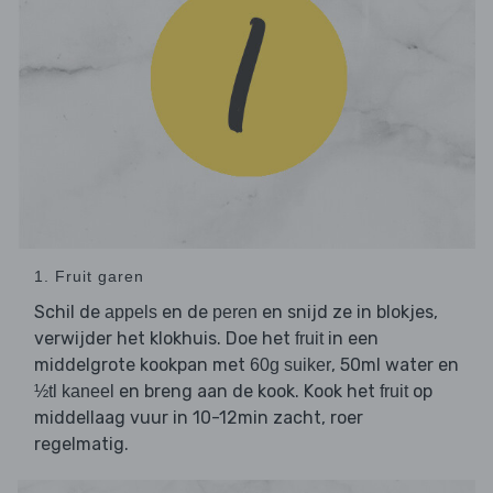
1. Fruit garen
Schil de
en de
en snijd ze in blokjes,
appels
peren
verwijder het klokhuis. Doe het
in een
fruit
middelgrote kookpan met
, 50ml water en
60g suiker
en breng aan de kook. Kook het
op
½tl kaneel
fruit
middellaag vuur in 10-12min zacht, roer
regelmatig.