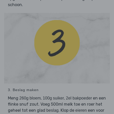
schoon.
3. Beslag maken
Meng
,
,
en een
260g bloem
100g suiker
2el bakpoeder
flinke snuf zout. Voeg 500ml melk toe en roer het
geheel tot een glad
. Klop de
een voor
beslag
eieren