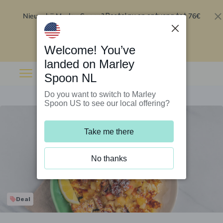
Nieuw bij Marley Spoon?
76€
Bestel nu en ontvang tot
korting op je eerste 5 boxen
.
Inwisselen
Welcome! You’ve
landed on Marley
Spoon NL
Do you want to switch to Marley
Spoon US to see our local offering?
Take me there
No thanks
Deal