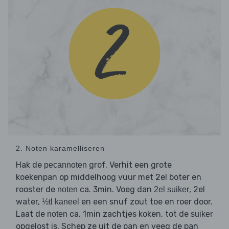
2. Noten karamelliseren
Hak de
grof. Verhit een grote
pecannoten
koekenpan op middelhoog vuur met 2el boter en
rooster de
ca. 3min. Voeg dan
, 2el
noten
2el suiker
water,
en een snuf zout toe en roer door.
½tl kaneel
Laat de
ca. 1min zachtjes koken, tot de
noten
suiker
opgelost is. Schep ze uit de pan en veeg de pan