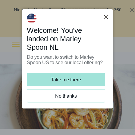
Nieuw bij Marley Spoon?
76€
Bestel nu en ontvang tot
korting op je eerste 5 boxen
.
Inwisselen
Welcome! You’ve
landed on Marley
Spoon NL
Do you want to switch to Marley
Spoon US to see our local offering?
Take me there
No thanks