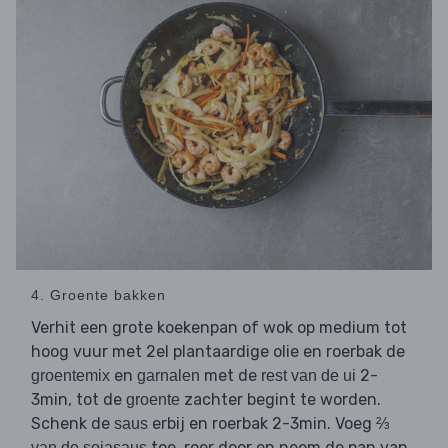
4. Groente bakken
Verhit een grote koekenpan of wok op medium tot
hoog vuur met 2el plantaardige olie en roerbak de
en
met de
2-
groentemix
garnalen
rest van de ui
3min, tot de
zachter begint te worden.
groente
Schenk de
erbij en roerbak 2-3min. Voeg
saus
⅔
toe, roer door en neem de pan van
van de sojasaus