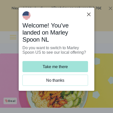
Nieuw bij Marley Spoon?
76€
Bestel nu en ontvang tot
korting op je eerste 5 boxen
.
Inwisselen
Welcome! You’ve
landed on Marley
Spoon NL
Do you want to switch to Marley
Spoon US to see our local offering?
Take me there
No thanks
Deal