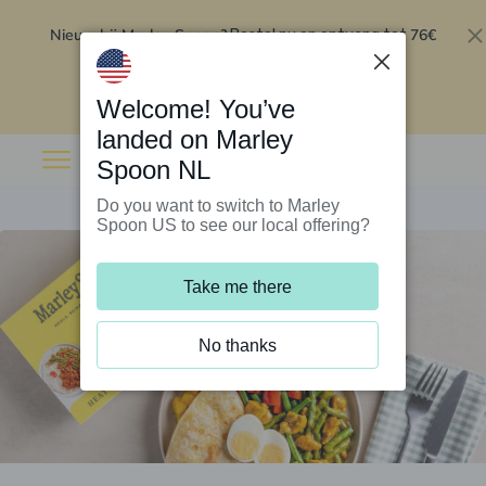
Nieuw bij Marley Spoon?
76€
Bestel nu en ontvang tot
korting op je eerste 5 boxen
.
Inwisselen
Welcome! You’ve
landed on Marley
Spoon NL
Do you want to switch to Marley
Spoon US to see our local offering?
Take me there
No thanks