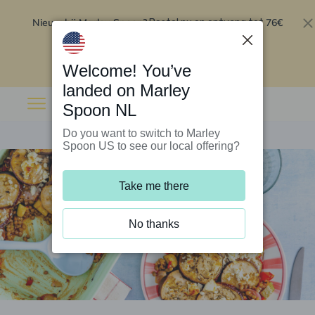
Nieuw bij Marley Spoon?
76€
Bestel nu en ontvang tot
korting op je eerste 5 boxen
.
Inwisselen
Welcome! You’ve
landed on Marley
Spoon NL
Do you want to switch to Marley
Spoon US to see our local offering?
Take me there
No thanks