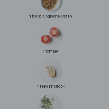
1 blik biologische linzen
1 tomaat
1 teen knoflook